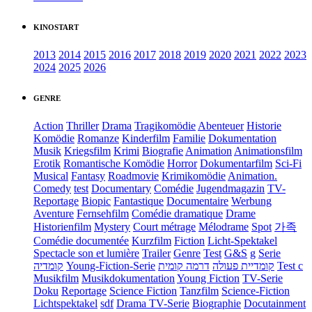
KINOSTART
2013
2014
2015
2016
2017
2018
2019
2020
2021
2022
2023
2024
2025
2026
GENRE
Action
Thriller
Drama
Tragikomödie
Abenteuer
Historie
Komödie
Romanze
Kinderfilm
Familie
Dokumentation
Musik
Kriegsfilm
Krimi
Biografie
Animation
Animationsfilm
Erotik
Romantische Komödie
Horror
Dokumentarfilm
Sci-Fi
Musical
Fantasy
Roadmovie
Krimikomödie
Animation.
Comedy
test
Documentary
Comédie
Jugendmagazin
TV-
Reportage
Biopic
Fantastique
Documentaire
Werbung
Aventure
Fernsehfilm
Comédie dramatique
Drame
Historienfilm
Mystery
Court métrage
Mélodrame
Spot
가족
Comédie documentée
Kurzfilm
Fiction
Licht-Spektakel
Spectacle son et lumière
Trailer
Genre
Test
G&S
g
Serie
קומדיה
Young-Fiction-Serie
דרמה קומית
קומדיית פעולה
Test c
Musikfilm
Musikdokumentation
Young Fiction
TV-Serie
Doku
Reportage
Science Fiction
Tanzfilm
Science-Fiction
Lichtspektakel
sdf
Drama TV-Serie
Biographie
Docutainment