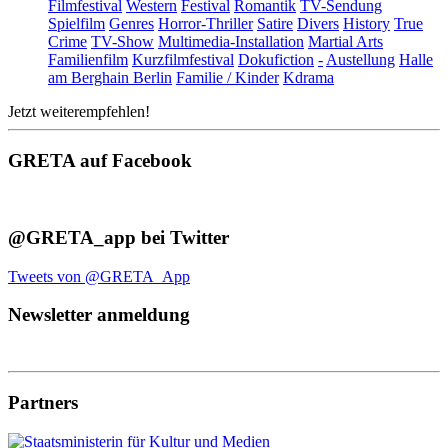
Filmfestival
Western
Festival
Romantik
TV-Sendung
Spielfilm
Genres
Horror-Thriller
Satire
Divers
History
True
Crime
TV-Show
Multimedia-Installation
Martial Arts
Familienfilm
Kurzfilmfestival
Dokufiction
-
Austellung
Halle
am Berghain Berlin
Familie / Kinder
Kdrama
Jetzt weiterempfehlen!
GRETA auf Facebook
@GRETA_app bei Twitter
Tweets von @GRETA_App
Newsletter anmeldung
Partners