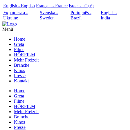
English - English
Français - France
עִבְרִית - Israel
Українська -
Svenska -
Português -
English -
Ukraine
Sweden
Brazil
India
Menü
Home
Greta
Filme
HÖRFILM
Mehr Freizeit
Branche
Kinos
Presse
Kontakt
Home
Greta
Filme
HÖRFILM
Mehr Freizeit
Branche
Kinos
Presse