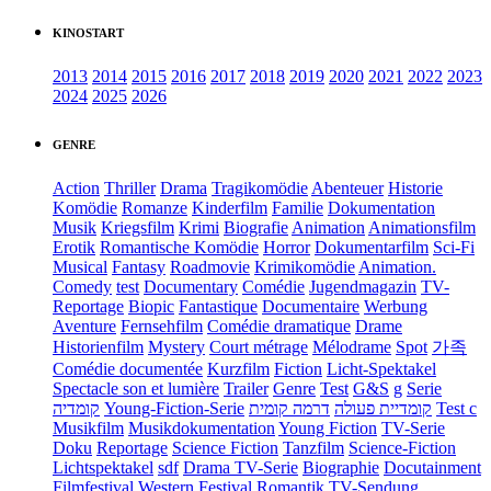
KINOSTART
2013
2014
2015
2016
2017
2018
2019
2020
2021
2022
2023
2024
2025
2026
GENRE
Action
Thriller
Drama
Tragikomödie
Abenteuer
Historie
Komödie
Romanze
Kinderfilm
Familie
Dokumentation
Musik
Kriegsfilm
Krimi
Biografie
Animation
Animationsfilm
Erotik
Romantische Komödie
Horror
Dokumentarfilm
Sci-Fi
Musical
Fantasy
Roadmovie
Krimikomödie
Animation.
Comedy
test
Documentary
Comédie
Jugendmagazin
TV-
Reportage
Biopic
Fantastique
Documentaire
Werbung
Aventure
Fernsehfilm
Comédie dramatique
Drame
Historienfilm
Mystery
Court métrage
Mélodrame
Spot
가족
Comédie documentée
Kurzfilm
Fiction
Licht-Spektakel
Spectacle son et lumière
Trailer
Genre
Test
G&S
g
Serie
קומדיה
Young-Fiction-Serie
דרמה קומית
קומדיית פעולה
Test c
Musikfilm
Musikdokumentation
Young Fiction
TV-Serie
Doku
Reportage
Science Fiction
Tanzfilm
Science-Fiction
Lichtspektakel
sdf
Drama TV-Serie
Biographie
Docutainment
Filmfestival
Western
Festival
Romantik
TV-Sendung