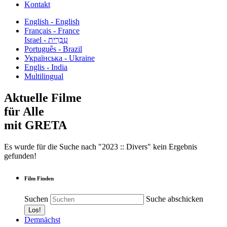
Kontakt
English - English
Français - France
עִבְרִית - Israel
Português - Brazil
Українська - Ukraine
Englis - India
Multilingual
Aktuelle Filme
für Alle
mit GRETA
Es wurde für die Suche nach "2023 :: Divers" kein Ergebnis
gefunden!
Film Finden
Suchen
Suche abschicken
Demnächst