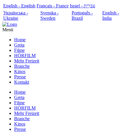
English - English
Français - France
עִבְרִית - Israel
Українська -
Svenska -
Português -
English -
Ukraine
Sweden
Brazil
India
Menü
Home
Greta
Filme
HÖRFILM
Mehr Freizeit
Branche
Kinos
Presse
Kontakt
Home
Greta
Filme
HÖRFILM
Mehr Freizeit
Branche
Kinos
Presse