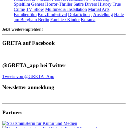
Spielfilm
Genres
Horror-Thriller
Satire
Divers
History
True
Crime
TV-Show
Multimedia-Installation
Martial Arts
Familienfilm
Kurzfilmfestival
Dokufiction
-
Austellung
Halle
am Berghain Berlin
Familie / Kinder
Kdrama
Jetzt weiterempfehlen!
GRETA auf Facebook
@GRETA_app bei Twitter
Tweets von @GRETA_App
Newsletter anmeldung
Partners