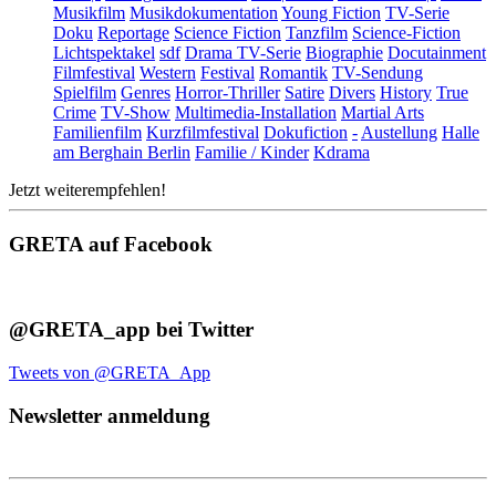
Musikfilm
Musikdokumentation
Young Fiction
TV-Serie
Doku
Reportage
Science Fiction
Tanzfilm
Science-Fiction
Lichtspektakel
sdf
Drama TV-Serie
Biographie
Docutainment
Filmfestival
Western
Festival
Romantik
TV-Sendung
Spielfilm
Genres
Horror-Thriller
Satire
Divers
History
True
Crime
TV-Show
Multimedia-Installation
Martial Arts
Familienfilm
Kurzfilmfestival
Dokufiction
-
Austellung
Halle
am Berghain Berlin
Familie / Kinder
Kdrama
Jetzt weiterempfehlen!
GRETA auf Facebook
@GRETA_app bei Twitter
Tweets von @GRETA_App
Newsletter anmeldung