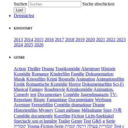
Suchen
Suche abschicken
Demnächst
KINOSTART
2013
2014
2015
2016
2017
2018
2019
2020
2021
2022
2023
2024
2025
2026
GENRE
Action
Thriller
Drama
Tragikomödie
Abenteuer
Historie
Komödie
Romanze
Kinderfilm
Familie
Dokumentation
Musik
Kriegsfilm
Krimi
Biografie
Animation
Animationsfilm
Erotik
Romantische Komödie
Horror
Dokumentarfilm
Sci-Fi
Musical
Fantasy
Roadmovie
Krimikomödie
Animation.
Comedy
test
Documentary
Comédie
Jugendmagazin
TV-
Reportage
Biopic
Fantastique
Documentaire
Werbung
Aventure
Fernsehfilm
Comédie dramatique
Drame
Historienfilm
Mystery
Court métrage
Mélodrame
Spot
가족
Comédie documentée
Kurzfilm
Fiction
Licht-Spektakel
Spectacle son et lumière
Trailer
Genre
Test
G&S
g
Serie
קומדיה
Young-Fiction-Serie
דרמה קומית
קומדיית פעולה
Test c