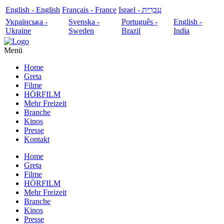
English - English
Français - France
עִבְרִית - Israel
Українська -
Svenska -
Português -
English -
Ukraine
Sweden
Brazil
India
Menü
Home
Greta
Filme
HÖRFILM
Mehr Freizeit
Branche
Kinos
Presse
Kontakt
Home
Greta
Filme
HÖRFILM
Mehr Freizeit
Branche
Kinos
Presse