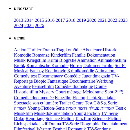
KINOSTART
2013
2014
2015
2016
2017
2018
2019
2020
2021
2022
2023
2024
2025
2026
GENRE
Action
Thriller
Drama
Tragikomödie
Abenteuer
Historie
Komödie
Romanze
Kinderfilm
Familie
Dokumentation
Musik
Kriegsfilm
Krimi
Biografie
Animation
Animationsfilm
Erotik
Romantische Komödie
Horror
Dokumentarfilm
Sci-Fi
Musical
Fantasy
Roadmovie
Krimikomödie
Animation.
Comedy
test
Documentary
Comédie
Jugendmagazin
TV-
Reportage
Biopic
Fantastique
Documentaire
Werbung
Aventure
Fernsehfilm
Comédie dramatique
Drame
Historienfilm
Mystery
Court métrage
Mélodrame
Spot
가족
Comédie documentée
Kurzfilm
Fiction
Licht-Spektakel
Spectacle son et lumière
Trailer
Genre
Test
G&S
g
Serie
קומדיה
Young-Fiction-Serie
דרמה קומית
קומדיית פעולה
Test c
Musikfilm
Musikdokumentation
Young Fiction
TV-Serie
Doku
Reportage
Science Fiction
Tanzfilm
Science-Fiction
Lichtspektakel
sdf
Drama TV-Serie
Biographie
Docutainment
Filmfestival
Western
Festival
Romantik
TV-Sendung