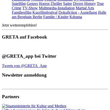
Spielfilm
Genres
Horror-Thriller
Satire
Divers
History
True
Crime
TV-Show
Multimedia-Installation
Martial Arts
Familienfilm
Kurzfilmfestival
Dokufiction
-
Austellung
Halle
am Berghain Berlin
Familie / Kinder
Kdrama
Jetzt weiterempfehlen!
GRETA auf Facebook
@GRETA_app bei Twitter
Tweets von @GRETA_App
Newsletter anmeldung
Partners