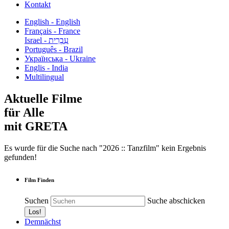
Kontakt
English - English
Français - France
עִבְרִית - Israel
Português - Brazil
Українська - Ukraine
Englis - India
Multilingual
Aktuelle Filme
für Alle
mit GRETA
Es wurde für die Suche nach "2026 :: Tanzfilm" kein Ergebnis
gefunden!
Film Finden
Suchen
Suche abschicken
Demnächst