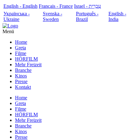
English - English
Français - France
עִבְרִית - Israel
Українська -
Svenska -
Português -
English -
Ukraine
Sweden
Brazil
India
Menü
Home
Greta
Filme
HÖRFILM
Mehr Freizeit
Branche
Kinos
Presse
Kontakt
Home
Greta
Filme
HÖRFILM
Mehr Freizeit
Branche
Kinos
Presse