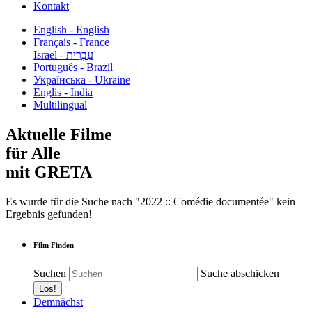
Kontakt
English - English
Français - France
עִבְרִית - Israel
Português - Brazil
Українська - Ukraine
Englis - India
Multilingual
Aktuelle Filme
für Alle
mit GRETA
Es wurde für die Suche nach "2022 :: Comédie documentée" kein
Ergebnis gefunden!
Film Finden
Suchen
Suche abschicken
Demnächst