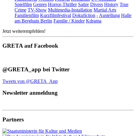
Spielfilm
Genres
Horror-Thriller
Satire
Divers
History
True
Crime
TV-Show
Multimedia-Installation
Martial Arts
Familienfilm
Kurzfilmfestival
Dokufiction
-
Austellung
Halle
am Berghain Berlin
Familie / Kinder
Kdrama
Jetzt weiterempfehlen!
GRETA auf Facebook
@GRETA_app bei Twitter
Tweets von @GRETA_App
Newsletter anmeldung
Partners