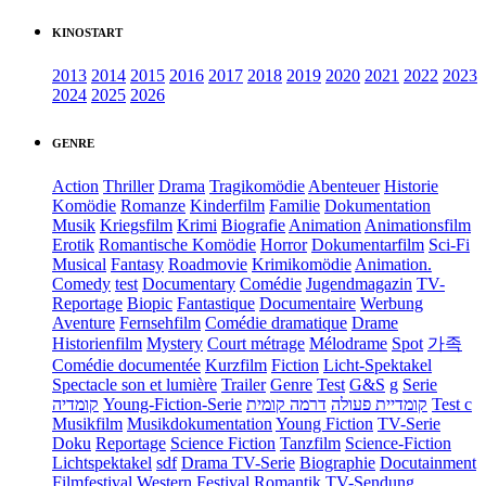
KINOSTART
2013
2014
2015
2016
2017
2018
2019
2020
2021
2022
2023
2024
2025
2026
GENRE
Action
Thriller
Drama
Tragikomödie
Abenteuer
Historie
Komödie
Romanze
Kinderfilm
Familie
Dokumentation
Musik
Kriegsfilm
Krimi
Biografie
Animation
Animationsfilm
Erotik
Romantische Komödie
Horror
Dokumentarfilm
Sci-Fi
Musical
Fantasy
Roadmovie
Krimikomödie
Animation.
Comedy
test
Documentary
Comédie
Jugendmagazin
TV-
Reportage
Biopic
Fantastique
Documentaire
Werbung
Aventure
Fernsehfilm
Comédie dramatique
Drame
Historienfilm
Mystery
Court métrage
Mélodrame
Spot
가족
Comédie documentée
Kurzfilm
Fiction
Licht-Spektakel
Spectacle son et lumière
Trailer
Genre
Test
G&S
g
Serie
קומדיה
Young-Fiction-Serie
דרמה קומית
קומדיית פעולה
Test c
Musikfilm
Musikdokumentation
Young Fiction
TV-Serie
Doku
Reportage
Science Fiction
Tanzfilm
Science-Fiction
Lichtspektakel
sdf
Drama TV-Serie
Biographie
Docutainment
Filmfestival
Western
Festival
Romantik
TV-Sendung