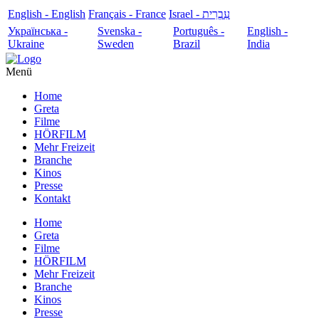
English - English
Français - France
עִבְרִית - Israel
Українська -
Svenska -
Português -
English -
Ukraine
Sweden
Brazil
India
Menü
Home
Greta
Filme
HÖRFILM
Mehr Freizeit
Branche
Kinos
Presse
Kontakt
Home
Greta
Filme
HÖRFILM
Mehr Freizeit
Branche
Kinos
Presse