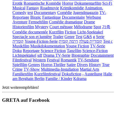
Erotik
Romantische Komödie
Horror
Dokumentarfilm
Sci-Fi
Musical
Fantasy
Roadmovie
Krimikomödie
Animation.
Comedy
test
Documentary
Comédie
Jugendmagazin
TV-
Reportage
Biopic
Fantastique
Documentaire
Werbung
Aventure
Fernsehfilm
Comédie dramatique
Drame
Historienfilm
Mystery
Court métrage
Mélodrame
Spot
가족
Comédie documentée
Kurzfilm
Fiction
Licht-Spektakel
Spectacle son et lumière
Trailer
Genre
Test
G&S
g
Serie
קומדיה
Young-Fiction-Serie
דרמה קומית
קומדיית פעולה
Test c
Musikfilm
Musikdokumentation
Young Fiction
TV-Serie
Doku
Reportage
Science Fiction
Tanzfilm
Science-Fiction
Lichtspektakel
sdf
Drama TV-Serie
Biographie
Docutainment
Filmfestival
Western
Festival
Romantik
TV-Sendung
Spielfilm
Genres
Horror-Thriller
Satire
Divers
History
True
Crime
TV-Show
Multimedia-Installation
Martial Arts
Familienfilm
Kurzfilmfestival
Dokufiction
-
Austellung
Halle
am Berghain Berlin
Familie / Kinder
Kdrama
Jetzt weiterempfehlen!
GRETA auf Facebook