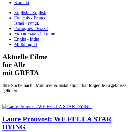
Kontakt
English - English
Français - France
עִבְרִית - Israel
Português - Brazil
Українська - Ukraine
Englis - India
Multilingual
Aktuelle Filme
für Alle
mit GRETA
Ihre Suche nach "Multimedia-Installation" hat folgende Ergebnisse
geliefert:
Laure Prouvost: WE FELT A STAR
DYING