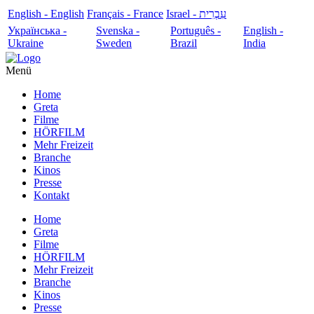
English - English
Français - France
עִבְרִית - Israel
Українська -
Svenska -
Português -
English -
Ukraine
Sweden
Brazil
India
Menü
Home
Greta
Filme
HÖRFILM
Mehr Freizeit
Branche
Kinos
Presse
Kontakt
Home
Greta
Filme
HÖRFILM
Mehr Freizeit
Branche
Kinos
Presse