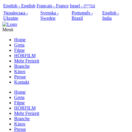
English - English
Français - France
עִבְרִית - Israel
Українська -
Svenska -
Português -
English -
Ukraine
Sweden
Brazil
India
Menü
Home
Greta
Filme
HÖRFILM
Mehr Freizeit
Branche
Kinos
Presse
Kontakt
Home
Greta
Filme
HÖRFILM
Mehr Freizeit
Branche
Kinos
Presse