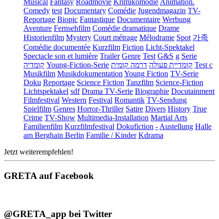
Musical
Fantasy
Roadmovie
Krimikomödie
Animation.
Comedy
test
Documentary
Comédie
Jugendmagazin
TV-
Reportage
Biopic
Fantastique
Documentaire
Werbung
Aventure
Fernsehfilm
Comédie dramatique
Drame
Historienfilm
Mystery
Court métrage
Mélodrame
Spot
가족
Comédie documentée
Kurzfilm
Fiction
Licht-Spektakel
Spectacle son et lumière
Trailer
Genre
Test
G&S
g
Serie
קומדיה
Young-Fiction-Serie
דרמה קומית
קומדיית פעולה
Test c
Musikfilm
Musikdokumentation
Young Fiction
TV-Serie
Doku
Reportage
Science Fiction
Tanzfilm
Science-Fiction
Lichtspektakel
sdf
Drama TV-Serie
Biographie
Docutainment
Filmfestival
Western
Festival
Romantik
TV-Sendung
Spielfilm
Genres
Horror-Thriller
Satire
Divers
History
True
Crime
TV-Show
Multimedia-Installation
Martial Arts
Familienfilm
Kurzfilmfestival
Dokufiction
-
Austellung
Halle
am Berghain Berlin
Familie / Kinder
Kdrama
Jetzt weiterempfehlen!
GRETA auf Facebook
@GRETA_app bei Twitter