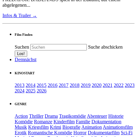
abgelegenen...
Infos & Trailer →
Film Finden
Suchen
Suche abschicken
Demnächst
KINOSTART
2013
2014
2015
2016
2017
2018
2019
2020
2021
2022
2023
2024
2025
2026
GENRE
Action
Thriller
Drama
Tragikomödie
Abenteuer
Historie
Komödie
Romanze
Kinderfilm
Familie
Dokumentation
Musik
Kriegsfilm
Krimi
Biografie
Animation
Animationsfilm
Erotik
Romantische Komödie
Horror
Dokumentarfilm
Sci-Fi