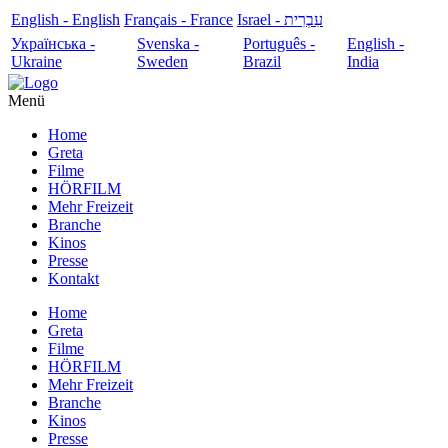
English - English
Français - France
עִבְרִית - Israel
Українська -
Svenska -
Português -
English -
Ukraine
Sweden
Brazil
India
Menü
Home
Greta
Filme
HÖRFILM
Mehr Freizeit
Branche
Kinos
Presse
Kontakt
Home
Greta
Filme
HÖRFILM
Mehr Freizeit
Branche
Kinos
Presse