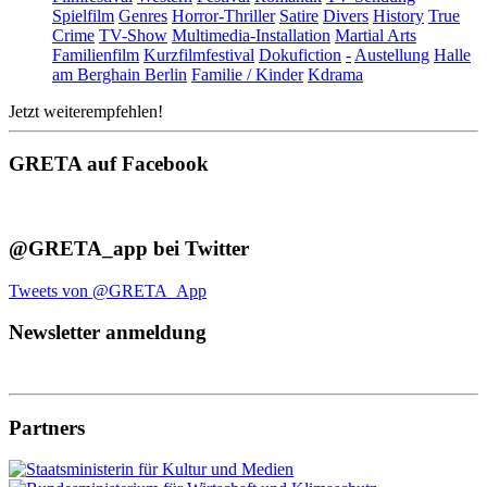
Spielfilm
Genres
Horror-Thriller
Satire
Divers
History
True
Crime
TV-Show
Multimedia-Installation
Martial Arts
Familienfilm
Kurzfilmfestival
Dokufiction
-
Austellung
Halle
am Berghain Berlin
Familie / Kinder
Kdrama
Jetzt weiterempfehlen!
GRETA auf Facebook
@GRETA_app bei Twitter
Tweets von @GRETA_App
Newsletter anmeldung
Partners