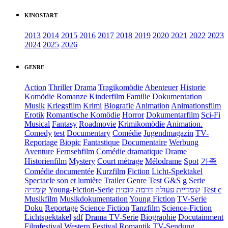
KINOSTART
2013
2014
2015
2016
2017
2018
2019
2020
2021
2022
2023
2024
2025
2026
GENRE
Action
Thriller
Drama
Tragikomödie
Abenteuer
Historie
Komödie
Romanze
Kinderfilm
Familie
Dokumentation
Musik
Kriegsfilm
Krimi
Biografie
Animation
Animationsfilm
Erotik
Romantische Komödie
Horror
Dokumentarfilm
Sci-Fi
Musical
Fantasy
Roadmovie
Krimikomödie
Animation.
Comedy
test
Documentary
Comédie
Jugendmagazin
TV-
Reportage
Biopic
Fantastique
Documentaire
Werbung
Aventure
Fernsehfilm
Comédie dramatique
Drame
Historienfilm
Mystery
Court métrage
Mélodrame
Spot
가족
Comédie documentée
Kurzfilm
Fiction
Licht-Spektakel
Spectacle son et lumière
Trailer
Genre
Test
G&S
g
Serie
קומדיה
Young-Fiction-Serie
דרמה קומית
קומדיית פעולה
Test c
Musikfilm
Musikdokumentation
Young Fiction
TV-Serie
Doku
Reportage
Science Fiction
Tanzfilm
Science-Fiction
Lichtspektakel
sdf
Drama TV-Serie
Biographie
Docutainment
Filmfestival
Western
Festival
Romantik
TV-Sendung