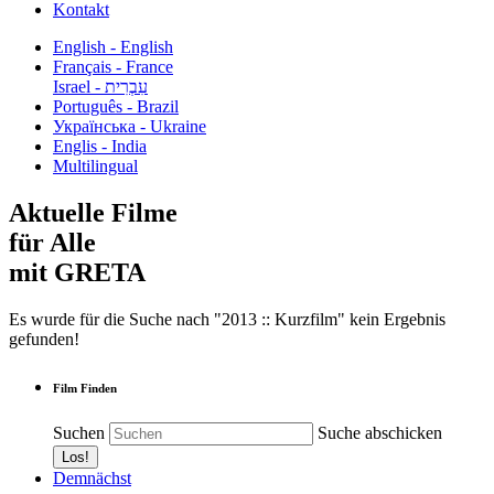
Kontakt
English - English
Français - France
עִבְרִית - Israel
Português - Brazil
Українська - Ukraine
Englis - India
Multilingual
Aktuelle Filme
für Alle
mit GRETA
Es wurde für die Suche nach "2013 :: Kurzfilm" kein Ergebnis
gefunden!
Film Finden
Suchen
Suche abschicken
Demnächst