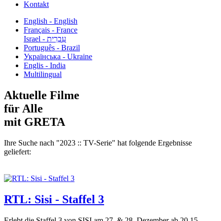
Kontakt
English - English
Français - France
עִבְרִית - Israel
Português - Brazil
Українська - Ukraine
Englis - India
Multilingual
Aktuelle Filme
für Alle
mit GRETA
Ihre Suche nach "2023 :: TV-Serie" hat folgende Ergebnisse
geliefert:
RTL: Sisi - Staffel 3
Erlebt die Staffel 3 von SISI am 27. & 28. Dezember ab 20.15...