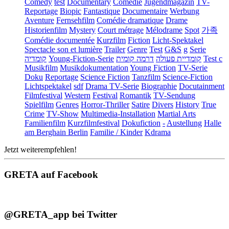
Comedy
test
Documentary
Comédie
Jugendmagazin
TV-
Reportage
Biopic
Fantastique
Documentaire
Werbung
Aventure
Fernsehfilm
Comédie dramatique
Drame
Historienfilm
Mystery
Court métrage
Mélodrame
Spot
가족
Comédie documentée
Kurzfilm
Fiction
Licht-Spektakel
Spectacle son et lumière
Trailer
Genre
Test
G&S
g
Serie
קומדיה
Young-Fiction-Serie
דרמה קומית
קומדיית פעולה
Test c
Musikfilm
Musikdokumentation
Young Fiction
TV-Serie
Doku
Reportage
Science Fiction
Tanzfilm
Science-Fiction
Lichtspektakel
sdf
Drama TV-Serie
Biographie
Docutainment
Filmfestival
Western
Festival
Romantik
TV-Sendung
Spielfilm
Genres
Horror-Thriller
Satire
Divers
History
True
Crime
TV-Show
Multimedia-Installation
Martial Arts
Familienfilm
Kurzfilmfestival
Dokufiction
-
Austellung
Halle
am Berghain Berlin
Familie / Kinder
Kdrama
Jetzt weiterempfehlen!
GRETA auf Facebook
@GRETA_app bei Twitter