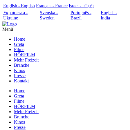
English - English
Français - France
עִבְרִית - Israel
Українська -
Svenska -
Português -
English -
Ukraine
Sweden
Brazil
India
Menü
Home
Greta
Filme
HÖRFILM
Mehr Freizeit
Branche
Kinos
Presse
Kontakt
Home
Greta
Filme
HÖRFILM
Mehr Freizeit
Branche
Kinos
Presse