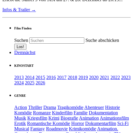
Infos & Trailer →
Film Finden
Suchen
Suche abschicken
Demnächst
KINOSTART
2013
2014
2015
2016
2017
2018
2019
2020
2021
2022
2023
2024
2025
2026
GENRE
Action
Thriller
Drama
Tragikomödie
Abenteuer
Historie
Komödie
Romanze
Kinderfilm
Familie
Dokumentation
Musik
Kriegsfilm
Krimi
Biografie
Animation
Animationsfilm
Erotik
Romantische Komödie
Horror
Dokumentarfilm
Sci-Fi
Musical
Fantasy
Roadmovie
Krimikomödie
Animation.