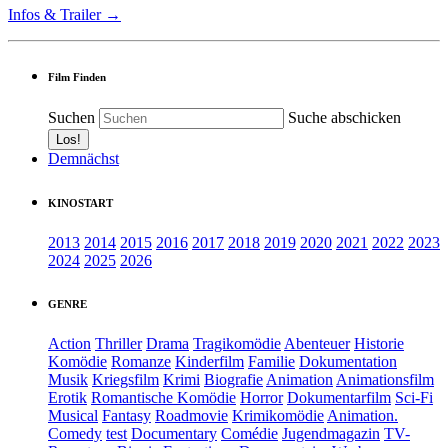
Infos & Trailer →
Film Finden
Suchen
Suche abschicken
Demnächst
KINOSTART
2013
2014
2015
2016
2017
2018
2019
2020
2021
2022
2023
2024
2025
2026
GENRE
Action
Thriller
Drama
Tragikomödie
Abenteuer
Historie
Komödie
Romanze
Kinderfilm
Familie
Dokumentation
Musik
Kriegsfilm
Krimi
Biografie
Animation
Animationsfilm
Erotik
Romantische Komödie
Horror
Dokumentarfilm
Sci-Fi
Musical
Fantasy
Roadmovie
Krimikomödie
Animation.
Comedy
test
Documentary
Comédie
Jugendmagazin
TV-