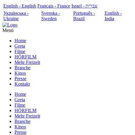
English - English
Français - France
עִבְרִית - Israel
Українська -
Svenska -
Português -
English -
Ukraine
Sweden
Brazil
India
Menü
Home
Greta
Filme
HÖRFILM
Mehr Freizeit
Branche
Kinos
Presse
Kontakt
Home
Greta
Filme
HÖRFILM
Mehr Freizeit
Branche
Kinos
Presse