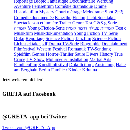
Reportage
Biopic
Fantastique
Documentaire
Werbung
Aventure
Fernsehfilm
Comédie dramatique
Drame
Historienfilm
Mystery
Court métrage
Mélodrame
Spot
가족
Comédie documentée
Kurzfilm
Fiction
Licht-Spektakel
Spectacle son et lumière
Trailer
Genre
Test
G&S
g
Serie
קומדיה
Young-Fiction-Serie
דרמה קומית
קומדיית פעולה
Test c
Musikfilm
Musikdokumentation
Young Fiction
TV-Serie
Doku
Reportage
Science Fiction
Tanzfilm
Science-Fiction
Lichtspektakel
sdf
Drama TV-Serie
Biographie
Docutainment
Filmfestival
Western
Festival
Romantik
TV-Sendung
Spielfilm
Genres
Horror-Thriller
Satire
Divers
History
True
Crime
TV-Show
Multimedia-Installation
Martial Arts
Familienfilm
Kurzfilmfestival
Dokufiction
-
Austellung
Halle
am Berghain Berlin
Familie / Kinder
Kdrama
Jetzt weiterempfehlen!
GRETA auf Facebook
@GRETA_app bei Twitter
Tweets von @GRETA_App