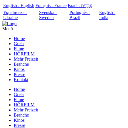
English - English
Français - France
עִבְרִית - Israel
Українська -
Svenska -
Português -
English -
Ukraine
Sweden
Brazil
India
Menü
Home
Greta
Filme
HÖRFILM
Mehr Freizeit
Branche
Kinos
Presse
Kontakt
Home
Greta
Filme
HÖRFILM
Mehr Freizeit
Branche
Kinos
Presse