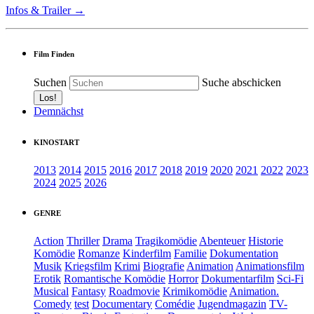
Infos & Trailer →
Film Finden
Suchen
Suche abschicken
Demnächst
KINOSTART
2013
2014
2015
2016
2017
2018
2019
2020
2021
2022
2023
2024
2025
2026
GENRE
Action
Thriller
Drama
Tragikomödie
Abenteuer
Historie
Komödie
Romanze
Kinderfilm
Familie
Dokumentation
Musik
Kriegsfilm
Krimi
Biografie
Animation
Animationsfilm
Erotik
Romantische Komödie
Horror
Dokumentarfilm
Sci-Fi
Musical
Fantasy
Roadmovie
Krimikomödie
Animation.
Comedy
test
Documentary
Comédie
Jugendmagazin
TV-