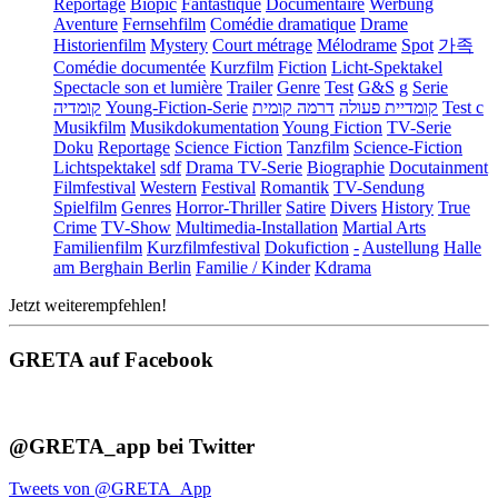
Reportage
Biopic
Fantastique
Documentaire
Werbung
Aventure
Fernsehfilm
Comédie dramatique
Drame
Historienfilm
Mystery
Court métrage
Mélodrame
Spot
가족
Comédie documentée
Kurzfilm
Fiction
Licht-Spektakel
Spectacle son et lumière
Trailer
Genre
Test
G&S
g
Serie
קומדיה
Young-Fiction-Serie
דרמה קומית
קומדיית פעולה
Test c
Musikfilm
Musikdokumentation
Young Fiction
TV-Serie
Doku
Reportage
Science Fiction
Tanzfilm
Science-Fiction
Lichtspektakel
sdf
Drama TV-Serie
Biographie
Docutainment
Filmfestival
Western
Festival
Romantik
TV-Sendung
Spielfilm
Genres
Horror-Thriller
Satire
Divers
History
True
Crime
TV-Show
Multimedia-Installation
Martial Arts
Familienfilm
Kurzfilmfestival
Dokufiction
-
Austellung
Halle
am Berghain Berlin
Familie / Kinder
Kdrama
Jetzt weiterempfehlen!
GRETA auf Facebook
@GRETA_app bei Twitter
Tweets von @GRETA_App