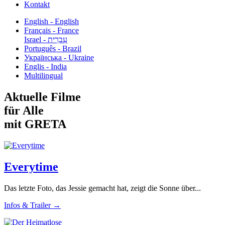
Kontakt
English - English
Français - France
עִבְרִית - Israel
Português - Brazil
Українська - Ukraine
Englis - India
Multilingual
Aktuelle Filme
für Alle
mit GRETA
Everytime
Das letzte Foto, das Jessie gemacht hat, zeigt die Sonne über...
Infos & Trailer →