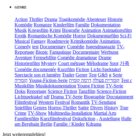
GENRE
Action
Thriller
Drama
Tragikomödie
Abenteuer
Historie
Komödie
Romanze
Kinderfilm
Familie
Dokumentation
Musik
Kriegsfilm
Krimi
Biografie
Animation
Animationsfilm
Erotik
Romantische Komödie
Horror
Dokumentarfilm
Sci-Fi
Musical
Fantasy
Roadmovie
Krimikomödie
Animation.
Comedy
test
Documentary
Comédie
Jugendmagazin
TV-
Reportage
Biopic
Fantastique
Documentaire
Werbung
Aventure
Fernsehfilm
Comédie dramatique
Drame
Historienfilm
Mystery
Court métrage
Mélodrame
Spot
가족
Comédie documentée
Kurzfilm
Fiction
Licht-Spektakel
Spectacle son et lumière
Trailer
Genre
Test
G&S
g
Serie
קומדיה
Young-Fiction-Serie
דרמה קומית
קומדיית פעולה
Test c
Musikfilm
Musikdokumentation
Young Fiction
TV-Serie
Doku
Reportage
Science Fiction
Tanzfilm
Science-Fiction
Lichtspektakel
sdf
Drama TV-Serie
Biographie
Docutainment
Filmfestival
Western
Festival
Romantik
TV-Sendung
Spielfilm
Genres
Horror-Thriller
Satire
Divers
History
True
Crime
TV-Show
Multimedia-Installation
Martial Arts
Familienfilm
Kurzfilmfestival
Dokufiction
-
Austellung
Halle
am Berghain Berlin
Familie / Kinder
Kdrama
Jetzt weiterempfehlen!