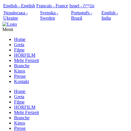
English - English
Français - France
עִבְרִית - Israel
Українська -
Svenska -
Português -
English -
Ukraine
Sweden
Brazil
India
Menü
Home
Greta
Filme
HÖRFILM
Mehr Freizeit
Branche
Kinos
Presse
Kontakt
Home
Greta
Filme
HÖRFILM
Mehr Freizeit
Branche
Kinos
Presse