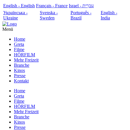
English - English
Français - France
עִבְרִית - Israel
Українська -
Svenska -
Português -
English -
Ukraine
Sweden
Brazil
India
Menü
Home
Greta
Filme
HÖRFILM
Mehr Freizeit
Branche
Kinos
Presse
Kontakt
Home
Greta
Filme
HÖRFILM
Mehr Freizeit
Branche
Kinos
Presse