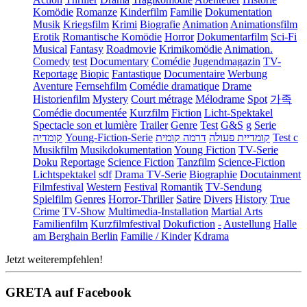
Komödie
Romanze
Kinderfilm
Familie
Dokumentation
Musik
Kriegsfilm
Krimi
Biografie
Animation
Animationsfilm
Erotik
Romantische Komödie
Horror
Dokumentarfilm
Sci-Fi
Musical
Fantasy
Roadmovie
Krimikomödie
Animation.
Comedy
test
Documentary
Comédie
Jugendmagazin
TV-
Reportage
Biopic
Fantastique
Documentaire
Werbung
Aventure
Fernsehfilm
Comédie dramatique
Drame
Historienfilm
Mystery
Court métrage
Mélodrame
Spot
가족
Comédie documentée
Kurzfilm
Fiction
Licht-Spektakel
Spectacle son et lumière
Trailer
Genre
Test
G&S
g
Serie
קומדיה
Young-Fiction-Serie
דרמה קומית
קומדיית פעולה
Test c
Musikfilm
Musikdokumentation
Young Fiction
TV-Serie
Doku
Reportage
Science Fiction
Tanzfilm
Science-Fiction
Lichtspektakel
sdf
Drama TV-Serie
Biographie
Docutainment
Filmfestival
Western
Festival
Romantik
TV-Sendung
Spielfilm
Genres
Horror-Thriller
Satire
Divers
History
True
Crime
TV-Show
Multimedia-Installation
Martial Arts
Familienfilm
Kurzfilmfestival
Dokufiction
-
Austellung
Halle
am Berghain Berlin
Familie / Kinder
Kdrama
Jetzt weiterempfehlen!
GRETA auf Facebook