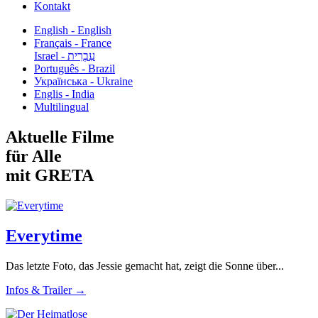
Kontakt
English - English
Français - France
עִבְרִית - Israel
Português - Brazil
Українська - Ukraine
Englis - India
Multilingual
Aktuelle Filme
für Alle
mit GRETA
Everytime
Das letzte Foto, das Jessie gemacht hat, zeigt die Sonne über...
Infos & Trailer →