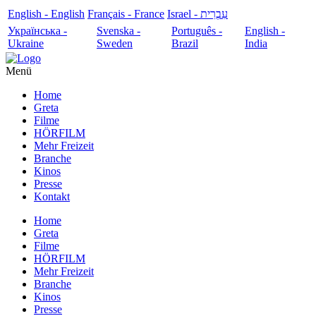
English - English
Français - France
עִבְרִית - Israel
Українська -
Svenska -
Português -
English -
Ukraine
Sweden
Brazil
India
Menü
Home
Greta
Filme
HÖRFILM
Mehr Freizeit
Branche
Kinos
Presse
Kontakt
Home
Greta
Filme
HÖRFILM
Mehr Freizeit
Branche
Kinos
Presse