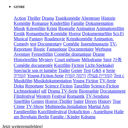
GENRE
Action
Thriller
Drama
Tragikomödie
Abenteuer
Historie
Komödie
Romanze
Kinderfilm
Familie
Dokumentation
Musik
Kriegsfilm
Krimi
Biografie
Animation
Animationsfilm
Erotik
Romantische Komödie
Horror
Dokumentarfilm
Sci-Fi
Musical
Fantasy
Roadmovie
Krimikomödie
Animation.
Comedy
test
Documentary
Comédie
Jugendmagazin
TV-
Reportage
Biopic
Fantastique
Documentaire
Werbung
Aventure
Fernsehfilm
Comédie dramatique
Drame
Historienfilm
Mystery
Court métrage
Mélodrame
Spot
가족
Comédie documentée
Kurzfilm
Fiction
Licht-Spektakel
Spectacle son et lumière
Trailer
Genre
Test
G&S
g
Serie
קומדיה
Young-Fiction-Serie
דרמה קומית
קומדיית פעולה
Test c
Musikfilm
Musikdokumentation
Young Fiction
TV-Serie
Doku
Reportage
Science Fiction
Tanzfilm
Science-Fiction
Lichtspektakel
sdf
Drama TV-Serie
Biographie
Docutainment
Filmfestival
Western
Festival
Romantik
TV-Sendung
Spielfilm
Genres
Horror-Thriller
Satire
Divers
History
True
Crime
TV-Show
Multimedia-Installation
Martial Arts
Familienfilm
Kurzfilmfestival
Dokufiction
-
Austellung
Halle
am Berghain Berlin
Familie / Kinder
Kdrama
Jetzt weiterempfehlen!