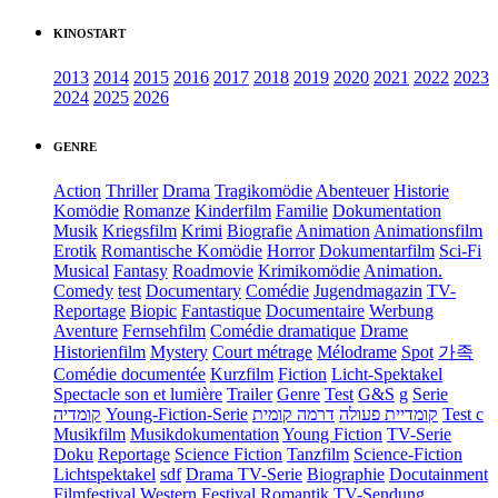
KINOSTART
2013
2014
2015
2016
2017
2018
2019
2020
2021
2022
2023
2024
2025
2026
GENRE
Action
Thriller
Drama
Tragikomödie
Abenteuer
Historie
Komödie
Romanze
Kinderfilm
Familie
Dokumentation
Musik
Kriegsfilm
Krimi
Biografie
Animation
Animationsfilm
Erotik
Romantische Komödie
Horror
Dokumentarfilm
Sci-Fi
Musical
Fantasy
Roadmovie
Krimikomödie
Animation.
Comedy
test
Documentary
Comédie
Jugendmagazin
TV-
Reportage
Biopic
Fantastique
Documentaire
Werbung
Aventure
Fernsehfilm
Comédie dramatique
Drame
Historienfilm
Mystery
Court métrage
Mélodrame
Spot
가족
Comédie documentée
Kurzfilm
Fiction
Licht-Spektakel
Spectacle son et lumière
Trailer
Genre
Test
G&S
g
Serie
קומדיה
Young-Fiction-Serie
דרמה קומית
קומדיית פעולה
Test c
Musikfilm
Musikdokumentation
Young Fiction
TV-Serie
Doku
Reportage
Science Fiction
Tanzfilm
Science-Fiction
Lichtspektakel
sdf
Drama TV-Serie
Biographie
Docutainment
Filmfestival
Western
Festival
Romantik
TV-Sendung