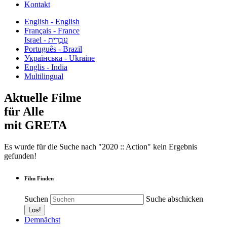
Kontakt
English - English
Français - France
עִבְרִית - Israel
Português - Brazil
Українська - Ukraine
Englis - India
Multilingual
Aktuelle Filme
für Alle
mit GRETA
Es wurde für die Suche nach "2020 :: Action" kein Ergebnis
gefunden!
Film Finden
Suchen
Suche abschicken
Demnächst