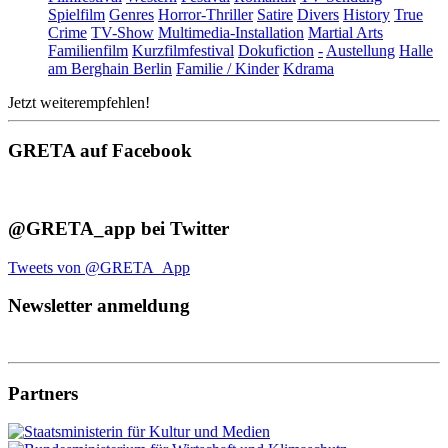
Spielfilm
Genres
Horror-Thriller
Satire
Divers
History
True
Crime
TV-Show
Multimedia-Installation
Martial Arts
Familienfilm
Kurzfilmfestival
Dokufiction
-
Austellung
Halle
am Berghain Berlin
Familie / Kinder
Kdrama
Jetzt weiterempfehlen!
GRETA auf Facebook
@GRETA_app bei Twitter
Tweets von @GRETA_App
Newsletter anmeldung
Partners