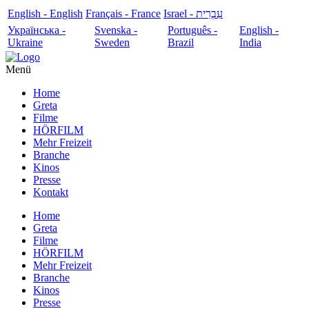
English - English
Français - France
עִבְרִית - Israel
Українська -
Svenska -
Português -
English -
Ukraine
Sweden
Brazil
India
Menü
Home
Greta
Filme
HÖRFILM
Mehr Freizeit
Branche
Kinos
Presse
Kontakt
Home
Greta
Filme
HÖRFILM
Mehr Freizeit
Branche
Kinos
Presse