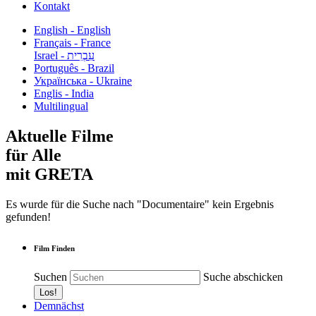
Kontakt
English - English
Français - France
עִבְרִית - Israel
Português - Brazil
Українська - Ukraine
Englis - India
Multilingual
Aktuelle Filme
für Alle
mit GRETA
Es wurde für die Suche nach "Documentaire" kein Ergebnis
gefunden!
Film Finden
Suchen
Suche abschicken
Demnächst