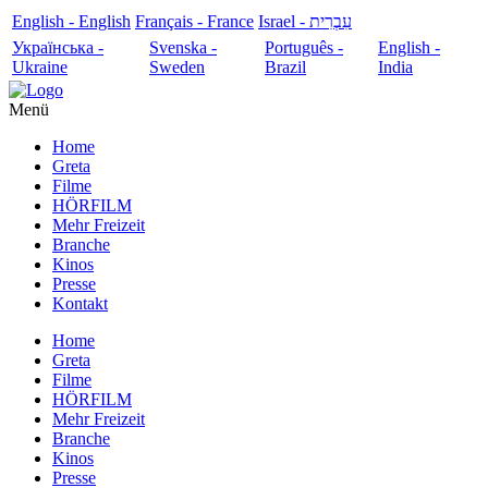
English - English
Français - France
עִבְרִית - Israel
Українська -
Svenska -
Português -
English -
Ukraine
Sweden
Brazil
India
Menü
Home
Greta
Filme
HÖRFILM
Mehr Freizeit
Branche
Kinos
Presse
Kontakt
Home
Greta
Filme
HÖRFILM
Mehr Freizeit
Branche
Kinos
Presse