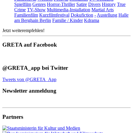
Spielfilm
Genres
Horror-Thriller
Satire
Divers
History
True
Crime
TV-Show
Multimedia-Installation
Martial Arts
Familienfilm
Kurzfilmfestival
Dokufiction
-
Austellung
Halle
am Berghain Berlin
Familie / Kinder
Kdrama
Jetzt weiterempfehlen!
GRETA auf Facebook
@GRETA_app bei Twitter
Tweets von @GRETA_App
Newsletter anmeldung
Partners