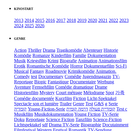
KINOSTART
2013
2014
2015
2016
2017
2018
2019
2020
2021
2022
2023
2024
2025
2026
GENRE
Action
Thriller
Drama
Tragikomödie
Abenteuer
Historie
Komödie
Romanze
Kinderfilm
Familie
Dokumentation
Musik
Kriegsfilm
Krimi
Biografie
Animation
Animationsfilm
Erotik
Romantische Komödie
Horror
Dokumentarfilm
Sci-Fi
Musical
Fantasy
Roadmovie
Krimikomödie
Animation.
Comedy
test
Documentary
Comédie
Jugendmagazin
TV-
Reportage
Biopic
Fantastique
Documentaire
Werbung
Aventure
Fernsehfilm
Comédie dramatique
Drame
Historienfilm
Mystery
Court métrage
Mélodrame
Spot
가족
Comédie documentée
Kurzfilm
Fiction
Licht-Spektakel
Spectacle son et lumière
Trailer
Genre
Test
G&S
g
Serie
קומדיה
Young-Fiction-Serie
דרמה קומית
קומדיית פעולה
Test c
Musikfilm
Musikdokumentation
Young Fiction
TV-Serie
Doku
Reportage
Science Fiction
Tanzfilm
Science-Fiction
Lichtspektakel
sdf
Drama TV-Serie
Biographie
Docutainment
Filmfestival
Western
Festival
Romantik
TV-Sendung