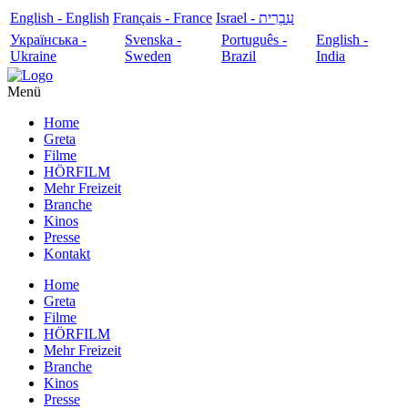
English - English
Français - France
עִבְרִית - Israel
Українська -
Svenska -
Português -
English -
Ukraine
Sweden
Brazil
India
Menü
Home
Greta
Filme
HÖRFILM
Mehr Freizeit
Branche
Kinos
Presse
Kontakt
Home
Greta
Filme
HÖRFILM
Mehr Freizeit
Branche
Kinos
Presse