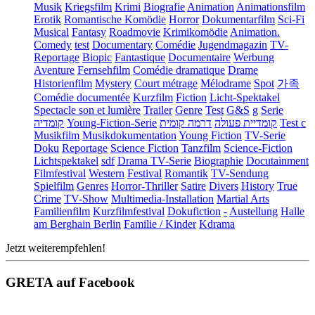
Musik
Kriegsfilm
Krimi
Biografie
Animation
Animationsfilm
Erotik
Romantische Komödie
Horror
Dokumentarfilm
Sci-Fi
Musical
Fantasy
Roadmovie
Krimikomödie
Animation.
Comedy
test
Documentary
Comédie
Jugendmagazin
TV-
Reportage
Biopic
Fantastique
Documentaire
Werbung
Aventure
Fernsehfilm
Comédie dramatique
Drame
Historienfilm
Mystery
Court métrage
Mélodrame
Spot
가족
Comédie documentée
Kurzfilm
Fiction
Licht-Spektakel
Spectacle son et lumière
Trailer
Genre
Test
G&S
g
Serie
קומדיה
Young-Fiction-Serie
דרמה קומית
קומדיית פעולה
Test c
Musikfilm
Musikdokumentation
Young Fiction
TV-Serie
Doku
Reportage
Science Fiction
Tanzfilm
Science-Fiction
Lichtspektakel
sdf
Drama TV-Serie
Biographie
Docutainment
Filmfestival
Western
Festival
Romantik
TV-Sendung
Spielfilm
Genres
Horror-Thriller
Satire
Divers
History
True
Crime
TV-Show
Multimedia-Installation
Martial Arts
Familienfilm
Kurzfilmfestival
Dokufiction
-
Austellung
Halle
am Berghain Berlin
Familie / Kinder
Kdrama
Jetzt weiterempfehlen!
GRETA auf Facebook