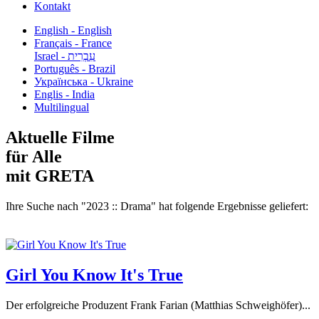
Kontakt
English - English
Français - France
עִבְרִית - Israel
Português - Brazil
Українська - Ukraine
Englis - India
Multilingual
Aktuelle Filme
für Alle
mit GRETA
Ihre Suche nach "2023 :: Drama" hat folgende Ergebnisse geliefert:
Girl You Know It's True
Der erfolgreiche Produzent Frank Farian (Matthias Schweighöfer)...