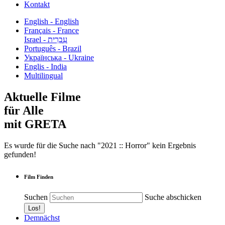
Kontakt
English - English
Français - France
עִבְרִית - Israel
Português - Brazil
Українська - Ukraine
Englis - India
Multilingual
Aktuelle Filme
für Alle
mit GRETA
Es wurde für die Suche nach "2021 :: Horror" kein Ergebnis
gefunden!
Film Finden
Suchen
Suche abschicken
Demnächst