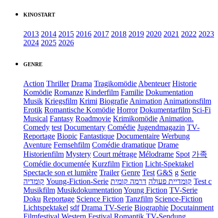
KINOSTART
2013
2014
2015
2016
2017
2018
2019
2020
2021
2022
2023
2024
2025
2026
GENRE
Action
Thriller
Drama
Tragikomödie
Abenteuer
Historie
Komödie
Romanze
Kinderfilm
Familie
Dokumentation
Musik
Kriegsfilm
Krimi
Biografie
Animation
Animationsfilm
Erotik
Romantische Komödie
Horror
Dokumentarfilm
Sci-Fi
Musical
Fantasy
Roadmovie
Krimikomödie
Animation.
Comedy
test
Documentary
Comédie
Jugendmagazin
TV-
Reportage
Biopic
Fantastique
Documentaire
Werbung
Aventure
Fernsehfilm
Comédie dramatique
Drame
Historienfilm
Mystery
Court métrage
Mélodrame
Spot
가족
Comédie documentée
Kurzfilm
Fiction
Licht-Spektakel
Spectacle son et lumière
Trailer
Genre
Test
G&S
g
Serie
קומדיה
Young-Fiction-Serie
דרמה קומית
קומדיית פעולה
Test c
Musikfilm
Musikdokumentation
Young Fiction
TV-Serie
Doku
Reportage
Science Fiction
Tanzfilm
Science-Fiction
Lichtspektakel
sdf
Drama TV-Serie
Biographie
Docutainment
Filmfestival
Western
Festival
Romantik
TV-Sendung