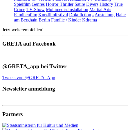
Spielfilm
Genres
Horror-Thriller
Satire
Divers
History
True
Crime
TV-Show
Multimedia-Installation
Martial Arts
Familienfilm
Kurzfilmfestival
Dokufiction
-
Austellung
Halle
am Berghain Berlin
Familie / Kinder
Kdrama
Jetzt weiterempfehlen!
GRETA auf Facebook
@GRETA_app bei Twitter
Tweets von @GRETA_App
Newsletter anmeldung
Partners