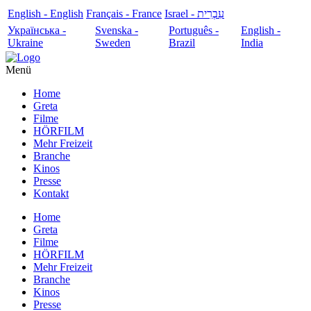
English - English
Français - France
עִבְרִית - Israel
Українська -
Svenska -
Português -
English -
Ukraine
Sweden
Brazil
India
Menü
Home
Greta
Filme
HÖRFILM
Mehr Freizeit
Branche
Kinos
Presse
Kontakt
Home
Greta
Filme
HÖRFILM
Mehr Freizeit
Branche
Kinos
Presse