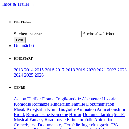
Infos & Trailer →
Film Finden
Suchen
Suche abschicken
Demnächst
KINOSTART
2013
2014
2015
2016
2017
2018
2019
2020
2021
2022
2023
2024
2025
2026
GENRE
Action
Thriller
Drama
Tragikomödie
Abenteuer
Historie
Komödie
Romanze
Kinderfilm
Familie
Dokumentation
Musik
Kriegsfilm
Krimi
Biografie
Animation
Animationsfilm
Erotik
Romantische Komödie
Horror
Dokumentarfilm
Sci-Fi
Musical
Fantasy
Roadmovie
Krimikomödie
Animation.
Comedy
test
Documentary
Comédie
Jugendmagazin
TV-