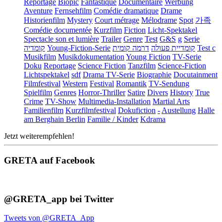
Reportage
Biopic
Fantastique
Documentaire
Werbung
Aventure
Fernsehfilm
Comédie dramatique
Drame
Historienfilm
Mystery
Court métrage
Mélodrame
Spot
가족
Comédie documentée
Kurzfilm
Fiction
Licht-Spektakel
Spectacle son et lumière
Trailer
Genre
Test
G&S
g
Serie
קומדיה
Young-Fiction-Serie
דרמה קומית
קומדיית פעולה
Test c
Musikfilm
Musikdokumentation
Young Fiction
TV-Serie
Doku
Reportage
Science Fiction
Tanzfilm
Science-Fiction
Lichtspektakel
sdf
Drama TV-Serie
Biographie
Docutainment
Filmfestival
Western
Festival
Romantik
TV-Sendung
Spielfilm
Genres
Horror-Thriller
Satire
Divers
History
True
Crime
TV-Show
Multimedia-Installation
Martial Arts
Familienfilm
Kurzfilmfestival
Dokufiction
-
Austellung
Halle
am Berghain Berlin
Familie / Kinder
Kdrama
Jetzt weiterempfehlen!
GRETA auf Facebook
@GRETA_app bei Twitter
Tweets von @GRETA_App