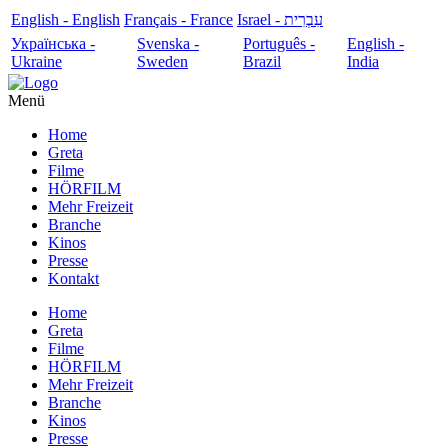
English - English
Français - France
עִבְרִית - Israel
Українська -
Svenska -
Português -
English -
Ukraine
Sweden
Brazil
India
Menü
Home
Greta
Filme
HÖRFILM
Mehr Freizeit
Branche
Kinos
Presse
Kontakt
Home
Greta
Filme
HÖRFILM
Mehr Freizeit
Branche
Kinos
Presse