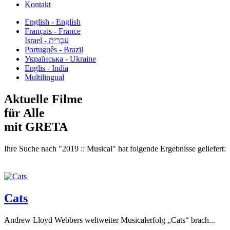
Kontakt
English - English
Français - France
עִבְרִית - Israel
Português - Brazil
Українська - Ukraine
Englis - India
Multilingual
Aktuelle Filme
für Alle
mit GRETA
Ihre Suche nach "2019 :: Musical" hat folgende Ergebnisse geliefert:
Cats
Andrew Lloyd Webbers weltweiter Musicalerfolg „Cats“ brach...