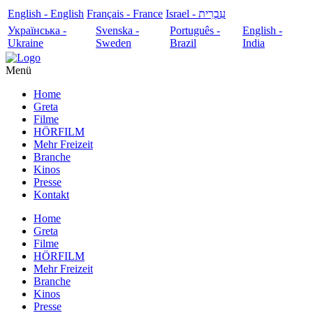
English - English
Français - France
עִבְרִית - Israel
Українська -
Svenska -
Português -
English -
Ukraine
Sweden
Brazil
India
Menü
Home
Greta
Filme
HÖRFILM
Mehr Freizeit
Branche
Kinos
Presse
Kontakt
Home
Greta
Filme
HÖRFILM
Mehr Freizeit
Branche
Kinos
Presse