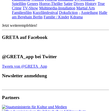
Spielfilm
Genres
Horror-Thriller
Satire
Divers
History
True
Crime
TV-Show
Multimedia-Installation
Martial Arts
Familienfilm
Kurzfilmfestival
Dokufiction
-
Austellung
Halle
am Berghain Berlin
Familie / Kinder
Kdrama
Jetzt weiterempfehlen!
GRETA auf Facebook
@GRETA_app bei Twitter
Tweets von @GRETA_App
Newsletter anmeldung
Partners