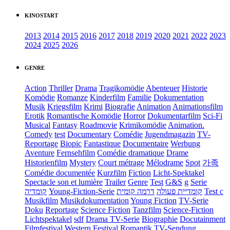
KINOSTART
2013
2014
2015
2016
2017
2018
2019
2020
2021
2022
2023
2024
2025
2026
GENRE
Action
Thriller
Drama
Tragikomödie
Abenteuer
Historie
Komödie
Romanze
Kinderfilm
Familie
Dokumentation
Musik
Kriegsfilm
Krimi
Biografie
Animation
Animationsfilm
Erotik
Romantische Komödie
Horror
Dokumentarfilm
Sci-Fi
Musical
Fantasy
Roadmovie
Krimikomödie
Animation.
Comedy
test
Documentary
Comédie
Jugendmagazin
TV-
Reportage
Biopic
Fantastique
Documentaire
Werbung
Aventure
Fernsehfilm
Comédie dramatique
Drame
Historienfilm
Mystery
Court métrage
Mélodrame
Spot
가족
Comédie documentée
Kurzfilm
Fiction
Licht-Spektakel
Spectacle son et lumière
Trailer
Genre
Test
G&S
g
Serie
קומדיה
Young-Fiction-Serie
דרמה קומית
קומדיית פעולה
Test c
Musikfilm
Musikdokumentation
Young Fiction
TV-Serie
Doku
Reportage
Science Fiction
Tanzfilm
Science-Fiction
Lichtspektakel
sdf
Drama TV-Serie
Biographie
Docutainment
Filmfestival
Western
Festival
Romantik
TV-Sendung