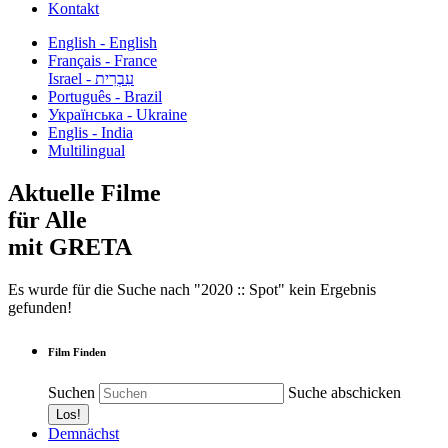
Kontakt
English - English
Français - France
עִבְרִית - Israel
Português - Brazil
Українська - Ukraine
Englis - India
Multilingual
Aktuelle Filme
für Alle
mit GRETA
Es wurde für die Suche nach "2020 :: Spot" kein Ergebnis
gefunden!
Film Finden
Suchen
Suche abschicken
Demnächst