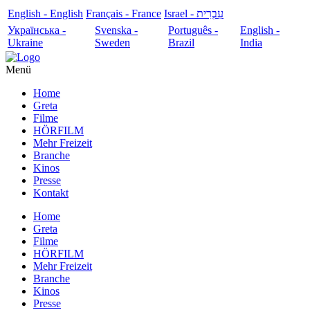
English - English
Français - France
עִבְרִית - Israel
Українська -
Svenska -
Português -
English -
Ukraine
Sweden
Brazil
India
Menü
Home
Greta
Filme
HÖRFILM
Mehr Freizeit
Branche
Kinos
Presse
Kontakt
Home
Greta
Filme
HÖRFILM
Mehr Freizeit
Branche
Kinos
Presse