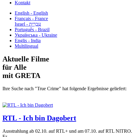
Kontakt
English - English
Français - France
עִבְרִית - Israel
Português - Brazil
Українська - Ukraine
Englis - India
Multilingual
Aktuelle Filme
für Alle
mit GRETA
Ihre Suche nach "True Crime" hat folgende Ergebnisse geliefert:
RTL - Ich bin Dagobert
Ausstrahlung ab 02.10. auf RTL+ und am 07.10. auf RTL NITRO.
Er...