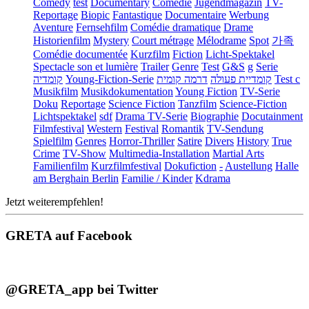
Comedy
test
Documentary
Comédie
Jugendmagazin
TV-
Reportage
Biopic
Fantastique
Documentaire
Werbung
Aventure
Fernsehfilm
Comédie dramatique
Drame
Historienfilm
Mystery
Court métrage
Mélodrame
Spot
가족
Comédie documentée
Kurzfilm
Fiction
Licht-Spektakel
Spectacle son et lumière
Trailer
Genre
Test
G&S
g
Serie
קומדיה
Young-Fiction-Serie
דרמה קומית
קומדיית פעולה
Test c
Musikfilm
Musikdokumentation
Young Fiction
TV-Serie
Doku
Reportage
Science Fiction
Tanzfilm
Science-Fiction
Lichtspektakel
sdf
Drama TV-Serie
Biographie
Docutainment
Filmfestival
Western
Festival
Romantik
TV-Sendung
Spielfilm
Genres
Horror-Thriller
Satire
Divers
History
True
Crime
TV-Show
Multimedia-Installation
Martial Arts
Familienfilm
Kurzfilmfestival
Dokufiction
-
Austellung
Halle
am Berghain Berlin
Familie / Kinder
Kdrama
Jetzt weiterempfehlen!
GRETA auf Facebook
@GRETA_app bei Twitter