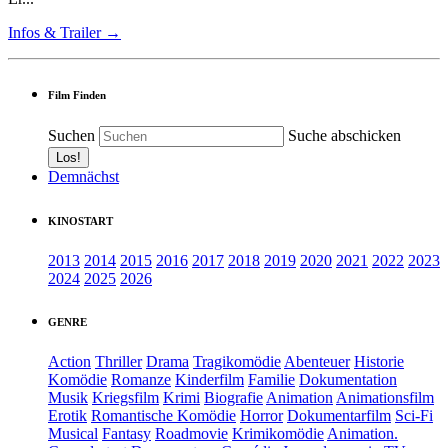
Infos & Trailer →
Film Finden
Suchen
Suche abschicken
Demnächst
KINOSTART
2013
2014
2015
2016
2017
2018
2019
2020
2021
2022
2023
2024
2025
2026
GENRE
Action
Thriller
Drama
Tragikomödie
Abenteuer
Historie
Komödie
Romanze
Kinderfilm
Familie
Dokumentation
Musik
Kriegsfilm
Krimi
Biografie
Animation
Animationsfilm
Erotik
Romantische Komödie
Horror
Dokumentarfilm
Sci-Fi
Musical
Fantasy
Roadmovie
Krimikomödie
Animation.