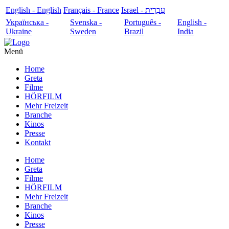
English - English
Français - France
עִבְרִית - Israel
Українська -
Svenska -
Português -
English -
Ukraine
Sweden
Brazil
India
Menü
Home
Greta
Filme
HÖRFILM
Mehr Freizeit
Branche
Kinos
Presse
Kontakt
Home
Greta
Filme
HÖRFILM
Mehr Freizeit
Branche
Kinos
Presse