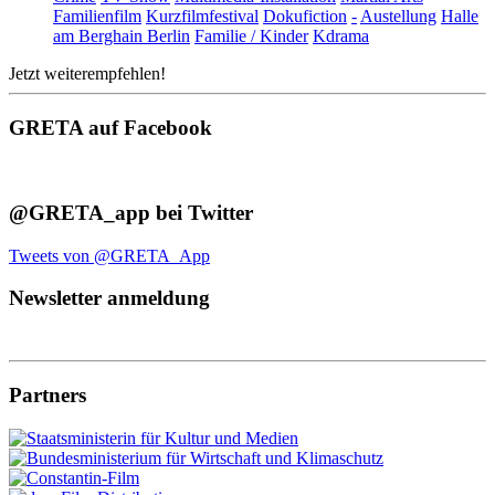
Familienfilm
Kurzfilmfestival
Dokufiction
-
Austellung
Halle
am Berghain Berlin
Familie / Kinder
Kdrama
Jetzt weiterempfehlen!
GRETA auf Facebook
@GRETA_app bei Twitter
Tweets von @GRETA_App
Newsletter anmeldung
Partners