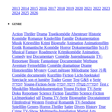
2013
2014
2015
2016
2017
2018
2019
2020
2021
2022
2023
2024
2025
2026
GENRE
Action
Thriller
Drama
Tragikomödie
Abenteuer
Historie
Komödie
Romanze
Kinderfilm
Familie
Dokumentation
Musik
Kriegsfilm
Krimi
Biografie
Animation
Animationsfilm
Erotik
Romantische Komödie
Horror
Dokumentarfilm
Sci-Fi
Musical
Fantasy
Roadmovie
Krimikomödie
Animation.
Comedy
test
Documentary
Comédie
Jugendmagazin
TV-
Reportage
Biopic
Fantastique
Documentaire
Werbung
Aventure
Fernsehfilm
Comédie dramatique
Drame
Historienfilm
Mystery
Court métrage
Mélodrame
Spot
가족
Comédie documentée
Kurzfilm
Fiction
Licht-Spektakel
Spectacle son et lumière
Trailer
Genre
Test
G&S
g
Serie
קומדיה
Young-Fiction-Serie
דרמה קומית
קומדיית פעולה
Test c
Musikfilm
Musikdokumentation
Young Fiction
TV-Serie
Doku
Reportage
Science Fiction
Tanzfilm
Science-Fiction
Lichtspektakel
sdf
Drama TV-Serie
Biographie
Docutainment
Filmfestival
Western
Festival
Romantik
TV-Sendung
Spielfilm
Genres
Horror-Thriller
Satire
Divers
History
True
Crime
TV-Show
Multimedia-Installation
Martial Arts