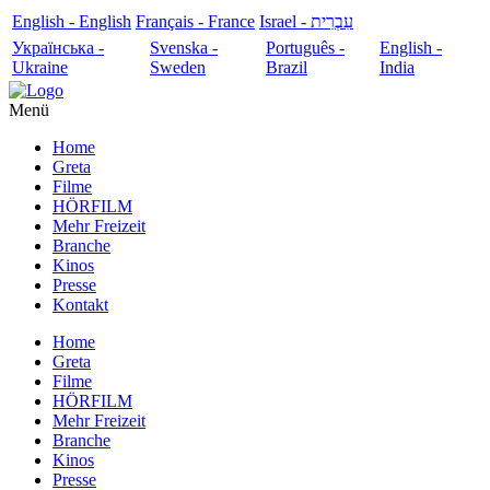
English - English
Français - France
עִבְרִית - Israel
Українська -
Svenska -
Português -
English -
Ukraine
Sweden
Brazil
India
Menü
Home
Greta
Filme
HÖRFILM
Mehr Freizeit
Branche
Kinos
Presse
Kontakt
Home
Greta
Filme
HÖRFILM
Mehr Freizeit
Branche
Kinos
Presse