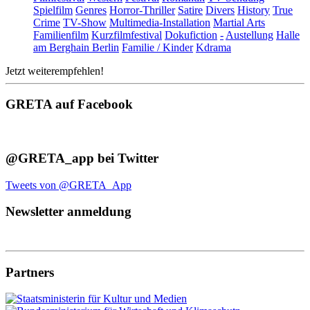
Spielfilm
Genres
Horror-Thriller
Satire
Divers
History
True
Crime
TV-Show
Multimedia-Installation
Martial Arts
Familienfilm
Kurzfilmfestival
Dokufiction
-
Austellung
Halle
am Berghain Berlin
Familie / Kinder
Kdrama
Jetzt weiterempfehlen!
GRETA auf Facebook
@GRETA_app bei Twitter
Tweets von @GRETA_App
Newsletter anmeldung
Partners