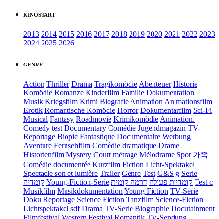
KINOSTART
2013
2014
2015
2016
2017
2018
2019
2020
2021
2022
2023
2024
2025
2026
GENRE
Action
Thriller
Drama
Tragikomödie
Abenteuer
Historie
Komödie
Romanze
Kinderfilm
Familie
Dokumentation
Musik
Kriegsfilm
Krimi
Biografie
Animation
Animationsfilm
Erotik
Romantische Komödie
Horror
Dokumentarfilm
Sci-Fi
Musical
Fantasy
Roadmovie
Krimikomödie
Animation.
Comedy
test
Documentary
Comédie
Jugendmagazin
TV-
Reportage
Biopic
Fantastique
Documentaire
Werbung
Aventure
Fernsehfilm
Comédie dramatique
Drame
Historienfilm
Mystery
Court métrage
Mélodrame
Spot
가족
Comédie documentée
Kurzfilm
Fiction
Licht-Spektakel
Spectacle son et lumière
Trailer
Genre
Test
G&S
g
Serie
קומדיה
Young-Fiction-Serie
דרמה קומית
קומדיית פעולה
Test c
Musikfilm
Musikdokumentation
Young Fiction
TV-Serie
Doku
Reportage
Science Fiction
Tanzfilm
Science-Fiction
Lichtspektakel
sdf
Drama TV-Serie
Biographie
Docutainment
Filmfestival
Western
Festival
Romantik
TV-Sendung