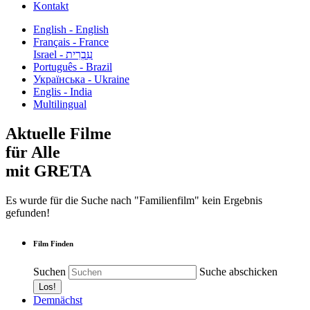
Kontakt
English - English
Français - France
עִבְרִית - Israel
Português - Brazil
Українська - Ukraine
Englis - India
Multilingual
Aktuelle Filme
für Alle
mit GRETA
Es wurde für die Suche nach "Familienfilm" kein Ergebnis
gefunden!
Film Finden
Suchen
Suche abschicken
Demnächst