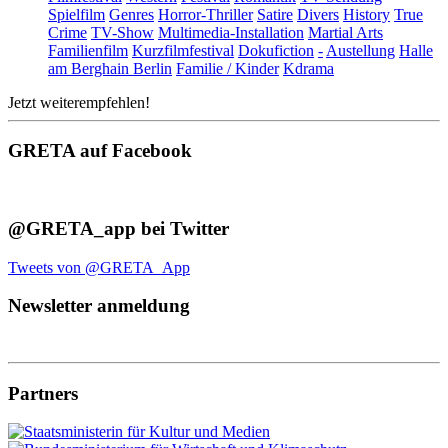
Spielfilm
Genres
Horror-Thriller
Satire
Divers
History
True
Crime
TV-Show
Multimedia-Installation
Martial Arts
Familienfilm
Kurzfilmfestival
Dokufiction
-
Austellung
Halle
am Berghain Berlin
Familie / Kinder
Kdrama
Jetzt weiterempfehlen!
GRETA auf Facebook
@GRETA_app bei Twitter
Tweets von @GRETA_App
Newsletter anmeldung
Partners