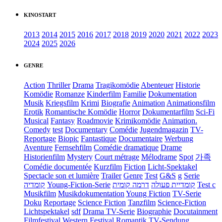
KINOSTART
2013
2014
2015
2016
2017
2018
2019
2020
2021
2022
2023
2024
2025
2026
GENRE
Action
Thriller
Drama
Tragikomödie
Abenteuer
Historie
Komödie
Romanze
Kinderfilm
Familie
Dokumentation
Musik
Kriegsfilm
Krimi
Biografie
Animation
Animationsfilm
Erotik
Romantische Komödie
Horror
Dokumentarfilm
Sci-Fi
Musical
Fantasy
Roadmovie
Krimikomödie
Animation.
Comedy
test
Documentary
Comédie
Jugendmagazin
TV-
Reportage
Biopic
Fantastique
Documentaire
Werbung
Aventure
Fernsehfilm
Comédie dramatique
Drame
Historienfilm
Mystery
Court métrage
Mélodrame
Spot
가족
Comédie documentée
Kurzfilm
Fiction
Licht-Spektakel
Spectacle son et lumière
Trailer
Genre
Test
G&S
g
Serie
קומדיה
Young-Fiction-Serie
דרמה קומית
קומדיית פעולה
Test c
Musikfilm
Musikdokumentation
Young Fiction
TV-Serie
Doku
Reportage
Science Fiction
Tanzfilm
Science-Fiction
Lichtspektakel
sdf
Drama TV-Serie
Biographie
Docutainment
Filmfestival
Western
Festival
Romantik
TV-Sendung