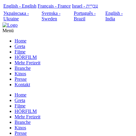
English - English
Français - France
עִבְרִית - Israel
Українська -
Svenska -
Português -
English -
Ukraine
Sweden
Brazil
India
Menü
Home
Greta
Filme
HÖRFILM
Mehr Freizeit
Branche
Kinos
Presse
Kontakt
Home
Greta
Filme
HÖRFILM
Mehr Freizeit
Branche
Kinos
Presse