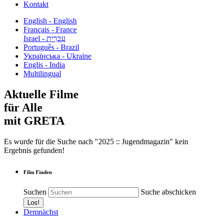
Kontakt
English - English
Français - France
עִבְרִית - Israel
Português - Brazil
Українська - Ukraine
Englis - India
Multilingual
Aktuelle Filme
für Alle
mit GRETA
Es wurde für die Suche nach "2025 :: Jugendmagazin" kein
Ergebnis gefunden!
Film Finden
Suchen
Suche abschicken
Demnächst