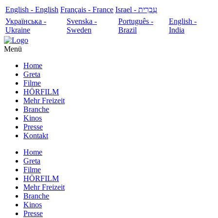
English - English
Français - France
עִבְרִית - Israel
Українська -
Svenska -
Português -
English -
Ukraine
Sweden
Brazil
India
Menü
Home
Greta
Filme
HÖRFILM
Mehr Freizeit
Branche
Kinos
Presse
Kontakt
Home
Greta
Filme
HÖRFILM
Mehr Freizeit
Branche
Kinos
Presse