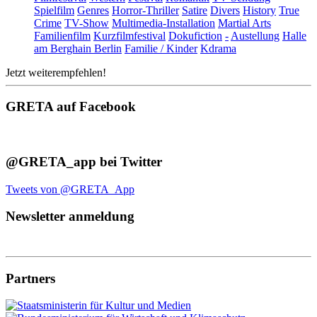
Spielfilm
Genres
Horror-Thriller
Satire
Divers
History
True
Crime
TV-Show
Multimedia-Installation
Martial Arts
Familienfilm
Kurzfilmfestival
Dokufiction
-
Austellung
Halle
am Berghain Berlin
Familie / Kinder
Kdrama
Jetzt weiterempfehlen!
GRETA auf Facebook
@GRETA_app bei Twitter
Tweets von @GRETA_App
Newsletter anmeldung
Partners