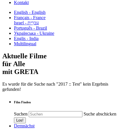
Kontakt
English - English
Français - France
עִבְרִית - Israel
Português - Brazil
Українська - Ukraine
Englis - India
Multilingual
Aktuelle Filme
für Alle
mit GRETA
Es wurde für die Suche nach "2017 :: Test" kein Ergebnis
gefunden!
Film Finden
Suchen
Suche abschicken
Demnächst