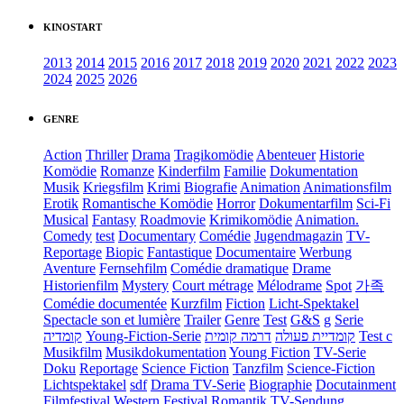
KINOSTART
2013
2014
2015
2016
2017
2018
2019
2020
2021
2022
2023
2024
2025
2026
GENRE
Action
Thriller
Drama
Tragikomödie
Abenteuer
Historie
Komödie
Romanze
Kinderfilm
Familie
Dokumentation
Musik
Kriegsfilm
Krimi
Biografie
Animation
Animationsfilm
Erotik
Romantische Komödie
Horror
Dokumentarfilm
Sci-Fi
Musical
Fantasy
Roadmovie
Krimikomödie
Animation.
Comedy
test
Documentary
Comédie
Jugendmagazin
TV-
Reportage
Biopic
Fantastique
Documentaire
Werbung
Aventure
Fernsehfilm
Comédie dramatique
Drame
Historienfilm
Mystery
Court métrage
Mélodrame
Spot
가족
Comédie documentée
Kurzfilm
Fiction
Licht-Spektakel
Spectacle son et lumière
Trailer
Genre
Test
G&S
g
Serie
קומדיה
Young-Fiction-Serie
דרמה קומית
קומדיית פעולה
Test c
Musikfilm
Musikdokumentation
Young Fiction
TV-Serie
Doku
Reportage
Science Fiction
Tanzfilm
Science-Fiction
Lichtspektakel
sdf
Drama TV-Serie
Biographie
Docutainment
Filmfestival
Western
Festival
Romantik
TV-Sendung