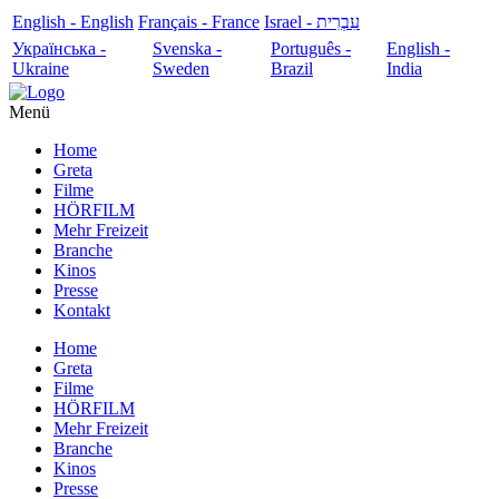
English - English
Français - France
עִבְרִית - Israel
Українська -
Svenska -
Português -
English -
Ukraine
Sweden
Brazil
India
Menü
Home
Greta
Filme
HÖRFILM
Mehr Freizeit
Branche
Kinos
Presse
Kontakt
Home
Greta
Filme
HÖRFILM
Mehr Freizeit
Branche
Kinos
Presse