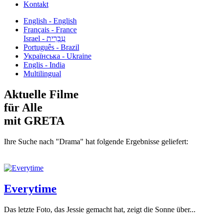
Kontakt
English - English
Français - France
עִבְרִית - Israel
Português - Brazil
Українська - Ukraine
Englis - India
Multilingual
Aktuelle Filme
für Alle
mit GRETA
Ihre Suche nach "Drama" hat folgende Ergebnisse geliefert:
Everytime
Das letzte Foto, das Jessie gemacht hat, zeigt die Sonne über...