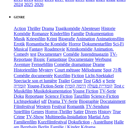
2024
2025
2026
GENRE
Action
Thriller
Drama
Tragikomödie
Abenteuer
Historie
Komödie
Romanze
Kinderfilm
Familie
Dokumentation
Musik
Kriegsfilm
Krimi
Biografie
Animation
Animationsfilm
Erotik
Romantische Komödie
Horror
Dokumentarfilm
Sci-Fi
Musical
Fantasy
Roadmovie
Krimikomödie
Animation.
Comedy
test
Documentary
Comédie
Jugendmagazin
TV-
Reportage
Biopic
Fantastique
Documentaire
Werbung
Aventure
Fernsehfilm
Comédie dramatique
Drame
Historienfilm
Mystery
Court métrage
Mélodrame
Spot
가족
Comédie documentée
Kurzfilm
Fiction
Licht-Spektakel
Spectacle son et lumière
Trailer
Genre
Test
G&S
g
Serie
קומדיה
Young-Fiction-Serie
דרמה קומית
קומדיית פעולה
Test c
Musikfilm
Musikdokumentation
Young Fiction
TV-Serie
Doku
Reportage
Science Fiction
Tanzfilm
Science-Fiction
Lichtspektakel
sdf
Drama TV-Serie
Biographie
Docutainment
Filmfestival
Western
Festival
Romantik
TV-Sendung
Spielfilm
Genres
Horror-Thriller
Satire
Divers
History
True
Crime
TV-Show
Multimedia-Installation
Martial Arts
Familienfilm
Kurzfilmfestival
Dokufiction
-
Austellung
Halle
am Berghain Berlin
Familie / Kinder
Kdrama