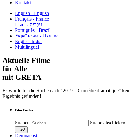
Kontakt
English - English
Français - France
עִבְרִית - Israel
Português - Brazil
Українська - Ukraine
Englis - India
Multilingual
Aktuelle Filme
für Alle
mit GRETA
Es wurde für die Suche nach "2019 :: Comédie dramatique" kein
Ergebnis gefunden!
Film Finden
Suchen
Suche abschicken
Demnächst