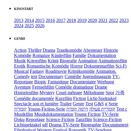
KINOSTART
2013
2014
2015
2016
2017
2018
2019
2020
2021
2022
2023
2024
2025
2026
GENRE
Action
Thriller
Drama
Tragikomödie
Abenteuer
Historie
Komödie
Romanze
Kinderfilm
Familie
Dokumentation
Musik
Kriegsfilm
Krimi
Biografie
Animation
Animationsfilm
Erotik
Romantische Komödie
Horror
Dokumentarfilm
Sci-Fi
Musical
Fantasy
Roadmovie
Krimikomödie
Animation.
Comedy
test
Documentary
Comédie
Jugendmagazin
TV-
Reportage
Biopic
Fantastique
Documentaire
Werbung
Aventure
Fernsehfilm
Comédie dramatique
Drame
Historienfilm
Mystery
Court métrage
Mélodrame
Spot
가족
Comédie documentée
Kurzfilm
Fiction
Licht-Spektakel
Spectacle son et lumière
Trailer
Genre
Test
G&S
g
Serie
קומדיה
Young-Fiction-Serie
דרמה קומית
קומדיית פעולה
Test c
Musikfilm
Musikdokumentation
Young Fiction
TV-Serie
Doku
Reportage
Science Fiction
Tanzfilm
Science-Fiction
Lichtspektakel
sdf
Drama TV-Serie
Biographie
Docutainment
Filmfestival
Western
Festival
Romantik
TV-Sendung