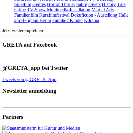
Spielfilm
Genres
Horror-Thriller
Satire
Divers
History
True
Crime
TV-Show
Multimedia-Installation
Martial Arts
Familienfilm
Kurzfilmfestival
Dokufiction
-
Austellung
Halle
am Berghain Berlin
Familie / Kinder
Kdrama
Jetzt weiterempfehlen!
GRETA auf Facebook
@GRETA_app bei Twitter
Tweets von @GRETA_App
Newsletter anmeldung
Partners