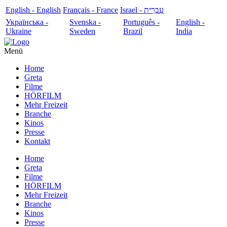
English - English
Français - France
עִבְרִית - Israel
Українська -
Svenska -
Português -
English -
Ukraine
Sweden
Brazil
India
Menü
Home
Greta
Filme
HÖRFILM
Mehr Freizeit
Branche
Kinos
Presse
Kontakt
Home
Greta
Filme
HÖRFILM
Mehr Freizeit
Branche
Kinos
Presse