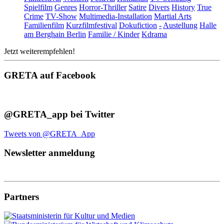
Spielfilm
Genres
Horror-Thriller
Satire
Divers
History
True
Crime
TV-Show
Multimedia-Installation
Martial Arts
Familienfilm
Kurzfilmfestival
Dokufiction
-
Austellung
Halle
am Berghain Berlin
Familie / Kinder
Kdrama
Jetzt weiterempfehlen!
GRETA auf Facebook
@GRETA_app bei Twitter
Tweets von @GRETA_App
Newsletter anmeldung
Partners