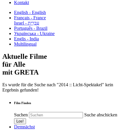
Kontakt
English - English
Français - France
עִבְרִית - Israel
Português - Brazil
Українська - Ukraine
Englis - India
Multilingual
Aktuelle Filme
für Alle
mit GRETA
Es wurde für die Suche nach "2014 :: Licht-Spektakel" kein
Ergebnis gefunden!
Film Finden
Suchen
Suche abschicken
Demnächst