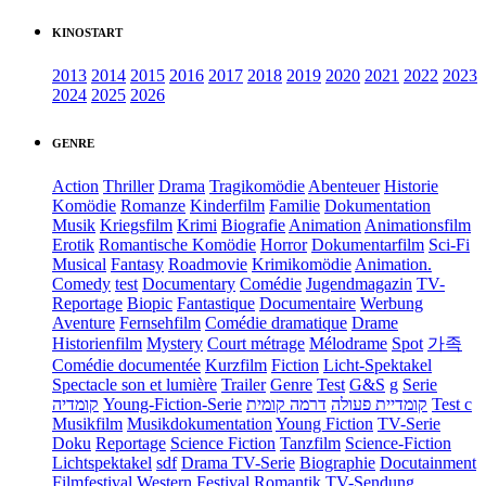
KINOSTART
2013
2014
2015
2016
2017
2018
2019
2020
2021
2022
2023
2024
2025
2026
GENRE
Action
Thriller
Drama
Tragikomödie
Abenteuer
Historie
Komödie
Romanze
Kinderfilm
Familie
Dokumentation
Musik
Kriegsfilm
Krimi
Biografie
Animation
Animationsfilm
Erotik
Romantische Komödie
Horror
Dokumentarfilm
Sci-Fi
Musical
Fantasy
Roadmovie
Krimikomödie
Animation.
Comedy
test
Documentary
Comédie
Jugendmagazin
TV-
Reportage
Biopic
Fantastique
Documentaire
Werbung
Aventure
Fernsehfilm
Comédie dramatique
Drame
Historienfilm
Mystery
Court métrage
Mélodrame
Spot
가족
Comédie documentée
Kurzfilm
Fiction
Licht-Spektakel
Spectacle son et lumière
Trailer
Genre
Test
G&S
g
Serie
קומדיה
Young-Fiction-Serie
דרמה קומית
קומדיית פעולה
Test c
Musikfilm
Musikdokumentation
Young Fiction
TV-Serie
Doku
Reportage
Science Fiction
Tanzfilm
Science-Fiction
Lichtspektakel
sdf
Drama TV-Serie
Biographie
Docutainment
Filmfestival
Western
Festival
Romantik
TV-Sendung