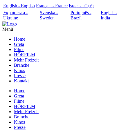
English - English
Français - France
עִבְרִית - Israel
Українська -
Svenska -
Português -
English -
Ukraine
Sweden
Brazil
India
Menü
Home
Greta
Filme
HÖRFILM
Mehr Freizeit
Branche
Kinos
Presse
Kontakt
Home
Greta
Filme
HÖRFILM
Mehr Freizeit
Branche
Kinos
Presse