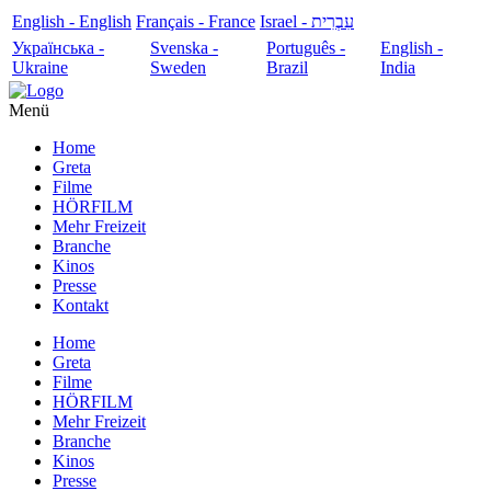
English - English
Français - France
עִבְרִית - Israel
Українська -
Svenska -
Português -
English -
Ukraine
Sweden
Brazil
India
Menü
Home
Greta
Filme
HÖRFILM
Mehr Freizeit
Branche
Kinos
Presse
Kontakt
Home
Greta
Filme
HÖRFILM
Mehr Freizeit
Branche
Kinos
Presse