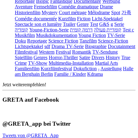
Reportage
Biopic
Fantastique
Documentaire
Werbung
Aventure
Fernsehfilm
Comédie dramatique
Drame
Historienfilm
Mystery
Court métrage
Mélodrame
Spot
가족
Comédie documentée
Kurzfilm
Fiction
Licht-Spektakel
Spectacle son et lumière
Trailer
Genre
Test
G&S
g
Serie
קומדיה
Young-Fiction-Serie
דרמה קומית
קומדיית פעולה
Test c
Musikfilm
Musikdokumentation
Young Fiction
TV-Serie
Doku
Reportage
Science Fiction
Tanzfilm
Science-Fiction
Lichtspektakel
sdf
Drama TV-Serie
Biographie
Docutainment
Filmfestival
Western
Festival
Romantik
TV-Sendung
Spielfilm
Genres
Horror-Thriller
Satire
Divers
History
True
Crime
TV-Show
Multimedia-Installation
Martial Arts
Familienfilm
Kurzfilmfestival
Dokufiction
-
Austellung
Halle
am Berghain Berlin
Familie / Kinder
Kdrama
Jetzt weiterempfehlen!
GRETA auf Facebook
@GRETA_app bei Twitter
Tweets von @GRETA_App