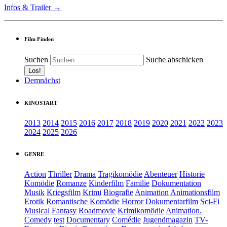
Infos & Trailer →
Film Finden
Suchen
Suche abschicken
Demnächst
KINOSTART
2013
2014
2015
2016
2017
2018
2019
2020
2021
2022
2023
2024
2025
2026
GENRE
Action
Thriller
Drama
Tragikomödie
Abenteuer
Historie
Komödie
Romanze
Kinderfilm
Familie
Dokumentation
Musik
Kriegsfilm
Krimi
Biografie
Animation
Animationsfilm
Erotik
Romantische Komödie
Horror
Dokumentarfilm
Sci-Fi
Musical
Fantasy
Roadmovie
Krimikomödie
Animation.
Comedy
test
Documentary
Comédie
Jugendmagazin
TV-