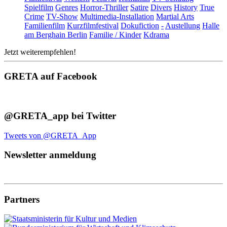
Spielfilm
Genres
Horror-Thriller
Satire
Divers
History
True
Crime
TV-Show
Multimedia-Installation
Martial Arts
Familienfilm
Kurzfilmfestival
Dokufiction
-
Austellung
Halle
am Berghain Berlin
Familie / Kinder
Kdrama
Jetzt weiterempfehlen!
GRETA auf Facebook
@GRETA_app bei Twitter
Tweets von @GRETA_App
Newsletter anmeldung
Partners