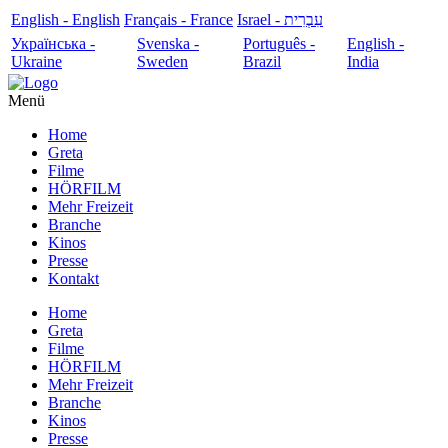
English - English
Français - France
עִבְרִית - Israel
Українська -
Svenska -
Português -
English -
Ukraine
Sweden
Brazil
India
Menü
Home
Greta
Filme
HÖRFILM
Mehr Freizeit
Branche
Kinos
Presse
Kontakt
Home
Greta
Filme
HÖRFILM
Mehr Freizeit
Branche
Kinos
Presse