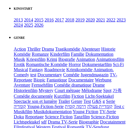
KINOSTART
2013
2014
2015
2016
2017
2018
2019
2020
2021
2022
2023
2024
2025
2026
GENRE
Action
Thriller
Drama
Tragikomödie
Abenteuer
Historie
Komödie
Romanze
Kinderfilm
Familie
Dokumentation
Musik
Kriegsfilm
Krimi
Biografie
Animation
Animationsfilm
Erotik
Romantische Komödie
Horror
Dokumentarfilm
Sci-Fi
Musical
Fantasy
Roadmovie
Krimikomödie
Animation.
Comedy
test
Documentary
Comédie
Jugendmagazin
TV-
Reportage
Biopic
Fantastique
Documentaire
Werbung
Aventure
Fernsehfilm
Comédie dramatique
Drame
Historienfilm
Mystery
Court métrage
Mélodrame
Spot
가족
Comédie documentée
Kurzfilm
Fiction
Licht-Spektakel
Spectacle son et lumière
Trailer
Genre
Test
G&S
g
Serie
קומדיה
Young-Fiction-Serie
דרמה קומית
קומדיית פעולה
Test c
Musikfilm
Musikdokumentation
Young Fiction
TV-Serie
Doku
Reportage
Science Fiction
Tanzfilm
Science-Fiction
Lichtspektakel
sdf
Drama TV-Serie
Biographie
Docutainment
Filmfestival
Western
Festival
Romantik
TV-Sendung