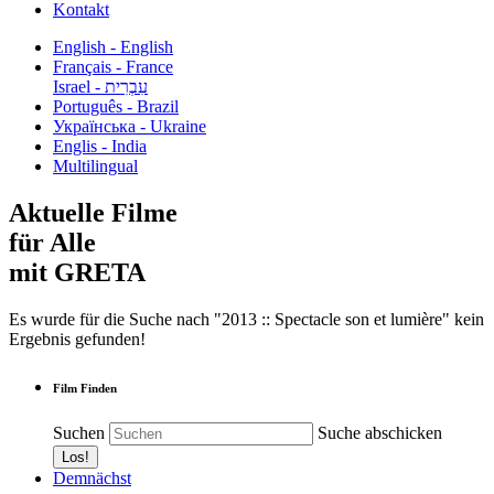
Kontakt
English - English
Français - France
עִבְרִית - Israel
Português - Brazil
Українська - Ukraine
Englis - India
Multilingual
Aktuelle Filme
für Alle
mit GRETA
Es wurde für die Suche nach "2013 :: Spectacle son et lumière" kein
Ergebnis gefunden!
Film Finden
Suchen
Suche abschicken
Demnächst