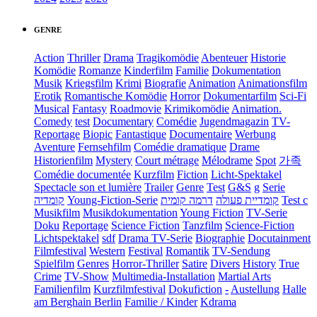
GENRE
Action
Thriller
Drama
Tragikomödie
Abenteuer
Historie
Komödie
Romanze
Kinderfilm
Familie
Dokumentation
Musik
Kriegsfilm
Krimi
Biografie
Animation
Animationsfilm
Erotik
Romantische Komödie
Horror
Dokumentarfilm
Sci-Fi
Musical
Fantasy
Roadmovie
Krimikomödie
Animation.
Comedy
test
Documentary
Comédie
Jugendmagazin
TV-
Reportage
Biopic
Fantastique
Documentaire
Werbung
Aventure
Fernsehfilm
Comédie dramatique
Drame
Historienfilm
Mystery
Court métrage
Mélodrame
Spot
가족
Comédie documentée
Kurzfilm
Fiction
Licht-Spektakel
Spectacle son et lumière
Trailer
Genre
Test
G&S
g
Serie
קומדיה
Young-Fiction-Serie
דרמה קומית
קומדיית פעולה
Test c
Musikfilm
Musikdokumentation
Young Fiction
TV-Serie
Doku
Reportage
Science Fiction
Tanzfilm
Science-Fiction
Lichtspektakel
sdf
Drama TV-Serie
Biographie
Docutainment
Filmfestival
Western
Festival
Romantik
TV-Sendung
Spielfilm
Genres
Horror-Thriller
Satire
Divers
History
True
Crime
TV-Show
Multimedia-Installation
Martial Arts
Familienfilm
Kurzfilmfestival
Dokufiction
-
Austellung
Halle
am Berghain Berlin
Familie / Kinder
Kdrama