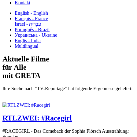
Kontakt
English - English
Français - France
עִבְרִית - Israel
Português - Brazil
Українська - Ukraine
Englis - India
Multilingual
Aktuelle Filme
für Alle
mit GRETA
Ihre Suche nach "TV-Reportage" hat folgende Ergebnisse geliefert:
RTLZWEI: #Racegirl
#RACEGIRL - Das Comeback der Sophia Flörsch Ausstrahlung:
Sonntag...