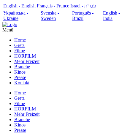
English - English
Français - France
עִבְרִית - Israel
Українська -
Svenska -
Português -
English -
Ukraine
Sweden
Brazil
India
Menü
Home
Greta
Filme
HÖRFILM
Mehr Freizeit
Branche
Kinos
Presse
Kontakt
Home
Greta
Filme
HÖRFILM
Mehr Freizeit
Branche
Kinos
Presse