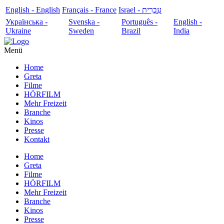
English - English
Français - France
עִבְרִית - Israel
Українська -
Svenska -
Português -
English -
Ukraine
Sweden
Brazil
India
Menü
Home
Greta
Filme
HÖRFILM
Mehr Freizeit
Branche
Kinos
Presse
Kontakt
Home
Greta
Filme
HÖRFILM
Mehr Freizeit
Branche
Kinos
Presse