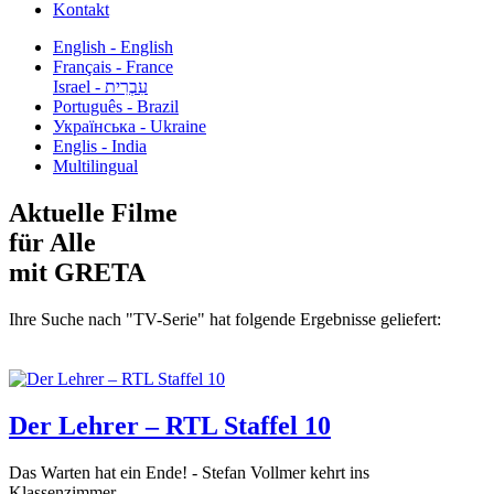
Kontakt
English - English
Français - France
עִבְרִית - Israel
Português - Brazil
Українська - Ukraine
Englis - India
Multilingual
Aktuelle Filme
für Alle
mit GRETA
Ihre Suche nach "TV-Serie" hat folgende Ergebnisse geliefert:
Der Lehrer – RTL Staffel 10
Das Warten hat ein Ende! - Stefan Vollmer kehrt ins
Klassenzimmer...