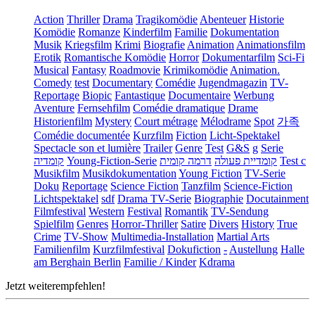
Action
Thriller
Drama
Tragikomödie
Abenteuer
Historie
Komödie
Romanze
Kinderfilm
Familie
Dokumentation
Musik
Kriegsfilm
Krimi
Biografie
Animation
Animationsfilm
Erotik
Romantische Komödie
Horror
Dokumentarfilm
Sci-Fi
Musical
Fantasy
Roadmovie
Krimikomödie
Animation.
Comedy
test
Documentary
Comédie
Jugendmagazin
TV-
Reportage
Biopic
Fantastique
Documentaire
Werbung
Aventure
Fernsehfilm
Comédie dramatique
Drame
Historienfilm
Mystery
Court métrage
Mélodrame
Spot
가족
Comédie documentée
Kurzfilm
Fiction
Licht-Spektakel
Spectacle son et lumière
Trailer
Genre
Test
G&S
g
Serie
קומדיה
Young-Fiction-Serie
דרמה קומית
קומדיית פעולה
Test c
Musikfilm
Musikdokumentation
Young Fiction
TV-Serie
Doku
Reportage
Science Fiction
Tanzfilm
Science-Fiction
Lichtspektakel
sdf
Drama TV-Serie
Biographie
Docutainment
Filmfestival
Western
Festival
Romantik
TV-Sendung
Spielfilm
Genres
Horror-Thriller
Satire
Divers
History
True
Crime
TV-Show
Multimedia-Installation
Martial Arts
Familienfilm
Kurzfilmfestival
Dokufiction
-
Austellung
Halle
am Berghain Berlin
Familie / Kinder
Kdrama
Jetzt weiterempfehlen!