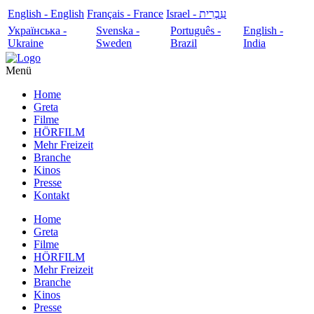
English - English
Français - France
עִבְרִית - Israel
Українська -
Svenska -
Português -
English -
Ukraine
Sweden
Brazil
India
Menü
Home
Greta
Filme
HÖRFILM
Mehr Freizeit
Branche
Kinos
Presse
Kontakt
Home
Greta
Filme
HÖRFILM
Mehr Freizeit
Branche
Kinos
Presse