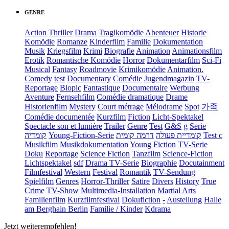
GENRE
Action
Thriller
Drama
Tragikomödie
Abenteuer
Historie
Komödie
Romanze
Kinderfilm
Familie
Dokumentation
Musik
Kriegsfilm
Krimi
Biografie
Animation
Animationsfilm
Erotik
Romantische Komödie
Horror
Dokumentarfilm
Sci-Fi
Musical
Fantasy
Roadmovie
Krimikomödie
Animation.
Comedy
test
Documentary
Comédie
Jugendmagazin
TV-
Reportage
Biopic
Fantastique
Documentaire
Werbung
Aventure
Fernsehfilm
Comédie dramatique
Drame
Historienfilm
Mystery
Court métrage
Mélodrame
Spot
가족
Comédie documentée
Kurzfilm
Fiction
Licht-Spektakel
Spectacle son et lumière
Trailer
Genre
Test
G&S
g
Serie
קומדיה
Young-Fiction-Serie
דרמה קומית
קומדיית פעולה
Test c
Musikfilm
Musikdokumentation
Young Fiction
TV-Serie
Doku
Reportage
Science Fiction
Tanzfilm
Science-Fiction
Lichtspektakel
sdf
Drama TV-Serie
Biographie
Docutainment
Filmfestival
Western
Festival
Romantik
TV-Sendung
Spielfilm
Genres
Horror-Thriller
Satire
Divers
History
True
Crime
TV-Show
Multimedia-Installation
Martial Arts
Familienfilm
Kurzfilmfestival
Dokufiction
-
Austellung
Halle
am Berghain Berlin
Familie / Kinder
Kdrama
Jetzt weiterempfehlen!