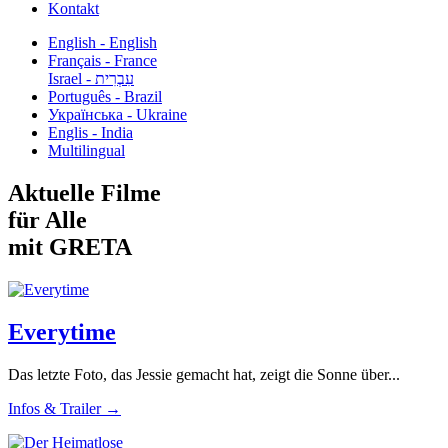
Kontakt
English - English
Français - France
עִבְרִית - Israel
Português - Brazil
Українська - Ukraine
Englis - India
Multilingual
Aktuelle Filme
für Alle
mit GRETA
Everytime
Das letzte Foto, das Jessie gemacht hat, zeigt die Sonne über...
Infos & Trailer →