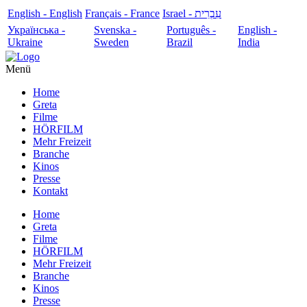
English - English
Français - France
עִבְרִית - Israel
Українська -
Svenska -
Português -
English -
Ukraine
Sweden
Brazil
India
Menü
Home
Greta
Filme
HÖRFILM
Mehr Freizeit
Branche
Kinos
Presse
Kontakt
Home
Greta
Filme
HÖRFILM
Mehr Freizeit
Branche
Kinos
Presse