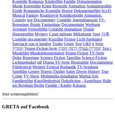
Komödie
Romanze
Kinderfilm
Familie
Dokumentation
Musik
Kriegsfilm
Krimi
Biografie
Animation
Animationsfilm
Erotik
Romantische Komödie
Horror
Dokumentarfilm
Sci-Fi
Musical
Fantasy
Roadmovie
Krimikomödie
Animation.
Comedy
test
Documentary
Comédie
Jugendmagazin
TV-
Reportage
Biopic
Fantastique
Documentaire
Werbung
Aventure
Fernsehfilm
Comédie dramatique
Drame
Historienfilm
Mystery
Court métrage
Mélodrame
Spot
가족
Comédie documentée
Kurzfilm
Fiction
Licht-Spektakel
Spectacle son et lumière
Trailer
Genre
Test
G&S
g
Serie
קומדיה
Young-Fiction-Serie
דרמה קומית
קומדיית פעולה
Test c
Musikfilm
Musikdokumentation
Young Fiction
TV-Serie
Doku
Reportage
Science Fiction
Tanzfilm
Science-Fiction
Lichtspektakel
sdf
Drama TV-Serie
Biographie
Docutainment
Filmfestival
Western
Festival
Romantik
TV-Sendung
Spielfilm
Genres
Horror-Thriller
Satire
Divers
History
True
Crime
TV-Show
Multimedia-Installation
Martial Arts
Familienfilm
Kurzfilmfestival
Dokufiction
-
Austellung
Halle
am Berghain Berlin
Familie / Kinder
Kdrama
Jetzt weiterempfehlen!
GRETA auf Facebook