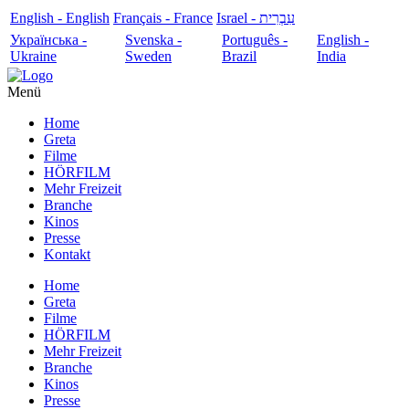
English - English
Français - France
עִבְרִית - Israel
Українська -
Svenska -
Português -
English -
Ukraine
Sweden
Brazil
India
Menü
Home
Greta
Filme
HÖRFILM
Mehr Freizeit
Branche
Kinos
Presse
Kontakt
Home
Greta
Filme
HÖRFILM
Mehr Freizeit
Branche
Kinos
Presse