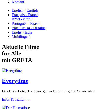
Kontakt
English - English
Français - France
עִבְרִית - Israel
Português - Brazil
Українська - Ukraine
Englis - India
Multilingual
Aktuelle Filme
für Alle
mit GRETA
Everytime
Das letzte Foto, das Jessie gemacht hat, zeigt die Sonne über...
Infos & Trailer →