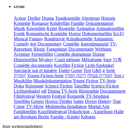
GENRE
Action
Thriller
Drama
Tragikomödie
Abenteuer
Historie
Komödie
Romanze
Kinderfilm
Familie
Dokumentation
Musik
Kriegsfilm
Krimi
Biografie
Animation
Animationsfilm
Erotik
Romantische Komödie
Horror
Dokumentarfilm
Sci-Fi
Musical
Fantasy
Roadmovie
Krimikomödie
Animation.
Comedy
test
Documentary
Comédie
Jugendmagazin
TV-
Reportage
Biopic
Fantastique
Documentaire
Werbung
Aventure
Fernsehfilm
Comédie dramatique
Drame
Historienfilm
Mystery
Court métrage
Mélodrame
Spot
가족
Comédie documentée
Kurzfilm
Fiction
Licht-Spektakel
Spectacle son et lumière
Trailer
Genre
Test
G&S
g
Serie
קומדיה
Young-Fiction-Serie
דרמה קומית
קומדיית פעולה
Test c
Musikfilm
Musikdokumentation
Young Fiction
TV-Serie
Doku
Reportage
Science Fiction
Tanzfilm
Science-Fiction
Lichtspektakel
sdf
Drama TV-Serie
Biographie
Docutainment
Filmfestival
Western
Festival
Romantik
TV-Sendung
Spielfilm
Genres
Horror-Thriller
Satire
Divers
History
True
Crime
TV-Show
Multimedia-Installation
Martial Arts
Familienfilm
Kurzfilmfestival
Dokufiction
-
Austellung
Halle
am Berghain Berlin
Familie / Kinder
Kdrama
Jetzt weiterempfehlen!