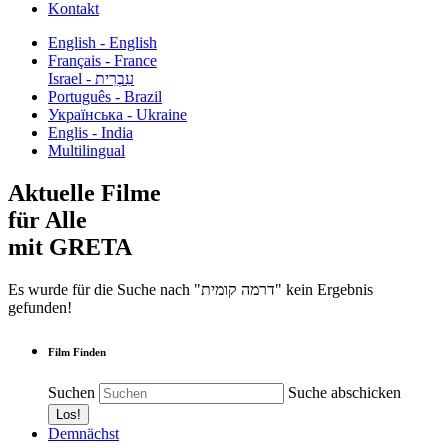
Kontakt
English - English
Français - France
עִבְרִית - Israel
Português - Brazil
Українська - Ukraine
Englis - India
Multilingual
Aktuelle Filme
für Alle
mit GRETA
Es wurde für die Suche nach "דרמה קומית" kein Ergebnis
gefunden!
Film Finden
Suchen
Suche abschicken
Demnächst