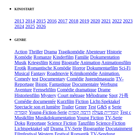
KINOSTART
2013
2014
2015
2016
2017
2018
2019
2020
2021
2022
2023
2024
2025
2026
GENRE
Action
Thriller
Drama
Tragikomödie
Abenteuer
Historie
Komödie
Romanze
Kinderfilm
Familie
Dokumentation
Musik
Kriegsfilm
Krimi
Biografie
Animation
Animationsfilm
Erotik
Romantische Komödie
Horror
Dokumentarfilm
Sci-Fi
Musical
Fantasy
Roadmovie
Krimikomödie
Animation.
Comedy
test
Documentary
Comédie
Jugendmagazin
TV-
Reportage
Biopic
Fantastique
Documentaire
Werbung
Aventure
Fernsehfilm
Comédie dramatique
Drame
Historienfilm
Mystery
Court métrage
Mélodrame
Spot
가족
Comédie documentée
Kurzfilm
Fiction
Licht-Spektakel
Spectacle son et lumière
Trailer
Genre
Test
G&S
g
Serie
קומדיה
Young-Fiction-Serie
דרמה קומית
קומדיית פעולה
Test c
Musikfilm
Musikdokumentation
Young Fiction
TV-Serie
Doku
Reportage
Science Fiction
Tanzfilm
Science-Fiction
Lichtspektakel
sdf
Drama TV-Serie
Biographie
Docutainment
Filmfestival
Western
Festival
Romantik
TV-Sendung