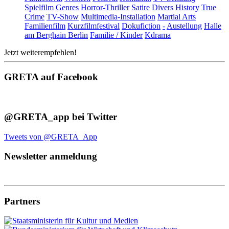
Spielfilm
Genres
Horror-Thriller
Satire
Divers
History
True
Crime
TV-Show
Multimedia-Installation
Martial Arts
Familienfilm
Kurzfilmfestival
Dokufiction
-
Austellung
Halle
am Berghain Berlin
Familie / Kinder
Kdrama
Jetzt weiterempfehlen!
GRETA auf Facebook
@GRETA_app bei Twitter
Tweets von @GRETA_App
Newsletter anmeldung
Partners