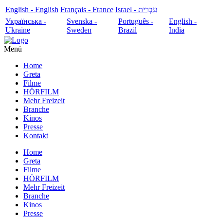
English - English
Français - France
עִבְרִית - Israel
Українська -
Svenska -
Português -
English -
Ukraine
Sweden
Brazil
India
Menü
Home
Greta
Filme
HÖRFILM
Mehr Freizeit
Branche
Kinos
Presse
Kontakt
Home
Greta
Filme
HÖRFILM
Mehr Freizeit
Branche
Kinos
Presse