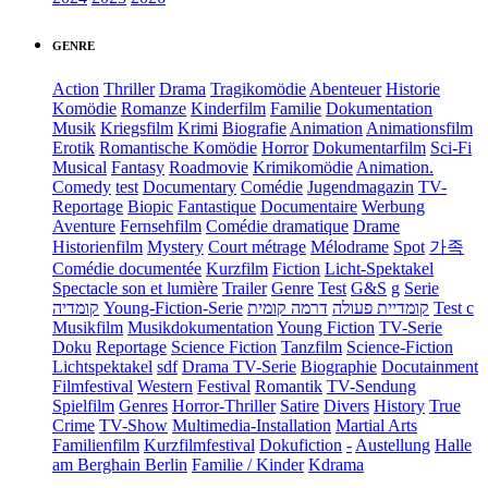
GENRE
Action
Thriller
Drama
Tragikomödie
Abenteuer
Historie
Komödie
Romanze
Kinderfilm
Familie
Dokumentation
Musik
Kriegsfilm
Krimi
Biografie
Animation
Animationsfilm
Erotik
Romantische Komödie
Horror
Dokumentarfilm
Sci-Fi
Musical
Fantasy
Roadmovie
Krimikomödie
Animation.
Comedy
test
Documentary
Comédie
Jugendmagazin
TV-
Reportage
Biopic
Fantastique
Documentaire
Werbung
Aventure
Fernsehfilm
Comédie dramatique
Drame
Historienfilm
Mystery
Court métrage
Mélodrame
Spot
가족
Comédie documentée
Kurzfilm
Fiction
Licht-Spektakel
Spectacle son et lumière
Trailer
Genre
Test
G&S
g
Serie
קומדיה
Young-Fiction-Serie
דרמה קומית
קומדיית פעולה
Test c
Musikfilm
Musikdokumentation
Young Fiction
TV-Serie
Doku
Reportage
Science Fiction
Tanzfilm
Science-Fiction
Lichtspektakel
sdf
Drama TV-Serie
Biographie
Docutainment
Filmfestival
Western
Festival
Romantik
TV-Sendung
Spielfilm
Genres
Horror-Thriller
Satire
Divers
History
True
Crime
TV-Show
Multimedia-Installation
Martial Arts
Familienfilm
Kurzfilmfestival
Dokufiction
-
Austellung
Halle
am Berghain Berlin
Familie / Kinder
Kdrama