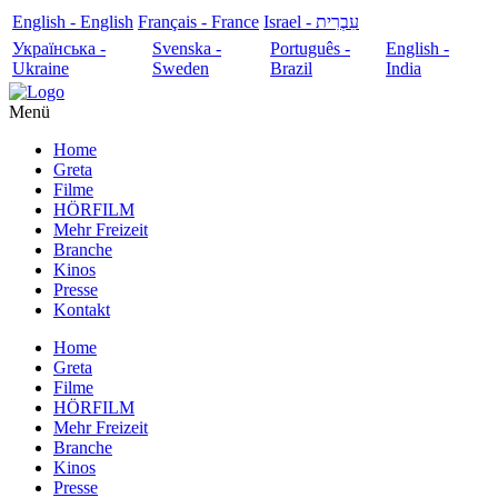
English - English
Français - France
עִבְרִית - Israel
Українська -
Svenska -
Português -
English -
Ukraine
Sweden
Brazil
India
Menü
Home
Greta
Filme
HÖRFILM
Mehr Freizeit
Branche
Kinos
Presse
Kontakt
Home
Greta
Filme
HÖRFILM
Mehr Freizeit
Branche
Kinos
Presse