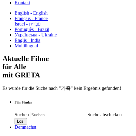
Kontakt
English - English
Français - France
עִבְרִית - Israel
Português - Brazil
Українська - Ukraine
Englis - India
Multilingual
Aktuelle Filme
für Alle
mit GRETA
Es wurde für die Suche nach "가족" kein Ergebnis gefunden!
Film Finden
Suchen
Suche abschicken
Demnächst