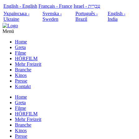
English - English
Français - France
עִבְרִית - Israel
Українська -
Svenska -
Português -
English -
Ukraine
Sweden
Brazil
India
Menü
Home
Greta
Filme
HÖRFILM
Mehr Freizeit
Branche
Kinos
Presse
Kontakt
Home
Greta
Filme
HÖRFILM
Mehr Freizeit
Branche
Kinos
Presse