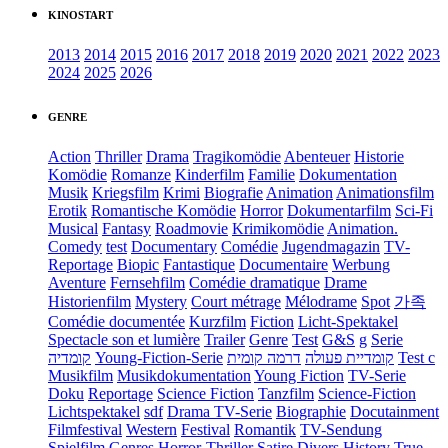
KINOSTART
2013
2014
2015
2016
2017
2018
2019
2020
2021
2022
2023
2024
2025
2026
GENRE
Action
Thriller
Drama
Tragikomödie
Abenteuer
Historie
Komödie
Romanze
Kinderfilm
Familie
Dokumentation
Musik
Kriegsfilm
Krimi
Biografie
Animation
Animationsfilm
Erotik
Romantische Komödie
Horror
Dokumentarfilm
Sci-Fi
Musical
Fantasy
Roadmovie
Krimikomödie
Animation.
Comedy
test
Documentary
Comédie
Jugendmagazin
TV-
Reportage
Biopic
Fantastique
Documentaire
Werbung
Aventure
Fernsehfilm
Comédie dramatique
Drame
Historienfilm
Mystery
Court métrage
Mélodrame
Spot
가족
Comédie documentée
Kurzfilm
Fiction
Licht-Spektakel
Spectacle son et lumière
Trailer
Genre
Test
G&S
g
Serie
קומדיה
Young-Fiction-Serie
דרמה קומית
קומדיית פעולה
Test c
Musikfilm
Musikdokumentation
Young Fiction
TV-Serie
Doku
Reportage
Science Fiction
Tanzfilm
Science-Fiction
Lichtspektakel
sdf
Drama TV-Serie
Biographie
Docutainment
Filmfestival
Western
Festival
Romantik
TV-Sendung
Spielfilm
Genres
Horror-Thriller
Satire
Divers
History
True