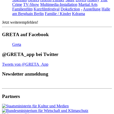
Crime
TV-Show
Multimedia-Installation
Martial Arts
Familienfilm
Kurzfilmfestival
Dokufiction
-
Austellung
Halle
am Berghain Berlin
Familie / Kinder
Kdrama
Jetzt weiterempfehlen!
GRETA auf Facebook
Greta
@GRETA_app bei Twitter
Tweets von @GRETA_App
Newsletter anmeldung
Partners