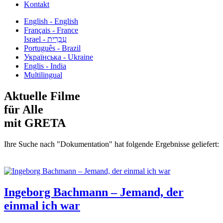
Kontakt
English - English
Français - France
עִבְרִית - Israel
Português - Brazil
Українська - Ukraine
Englis - India
Multilingual
Aktuelle Filme
für Alle
mit GRETA
Ihre Suche nach "Dokumentation" hat folgende Ergebnisse geliefert:
Ingeborg Bachmann – Jemand, der
einmal ich war