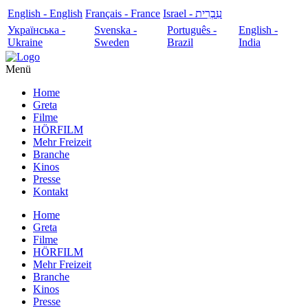
English - English
Français - France
עִבְרִית - Israel
Українська -
Svenska -
Português -
English -
Ukraine
Sweden
Brazil
India
Menü
Home
Greta
Filme
HÖRFILM
Mehr Freizeit
Branche
Kinos
Presse
Kontakt
Home
Greta
Filme
HÖRFILM
Mehr Freizeit
Branche
Kinos
Presse