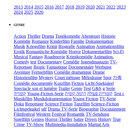
2013
2014
2015
2016
2017
2018
2019
2020
2021
2022
2023
2024
2025
2026
GENRE
Action
Thriller
Drama
Tragikomödie
Abenteuer
Historie
Komödie
Romanze
Kinderfilm
Familie
Dokumentation
Musik
Kriegsfilm
Krimi
Biografie
Animation
Animationsfilm
Erotik
Romantische Komödie
Horror
Dokumentarfilm
Sci-Fi
Musical
Fantasy
Roadmovie
Krimikomödie
Animation.
Comedy
test
Documentary
Comédie
Jugendmagazin
TV-
Reportage
Biopic
Fantastique
Documentaire
Werbung
Aventure
Fernsehfilm
Comédie dramatique
Drame
Historienfilm
Mystery
Court métrage
Mélodrame
Spot
가족
Comédie documentée
Kurzfilm
Fiction
Licht-Spektakel
Spectacle son et lumière
Trailer
Genre
Test
G&S
g
Serie
קומדיה
Young-Fiction-Serie
דרמה קומית
קומדיית פעולה
Test c
Musikfilm
Musikdokumentation
Young Fiction
TV-Serie
Doku
Reportage
Science Fiction
Tanzfilm
Science-Fiction
Lichtspektakel
sdf
Drama TV-Serie
Biographie
Docutainment
Filmfestival
Western
Festival
Romantik
TV-Sendung
Spielfilm
Genres
Horror-Thriller
Satire
Divers
History
True
Crime
TV-Show
Multimedia-Installation
Martial Arts