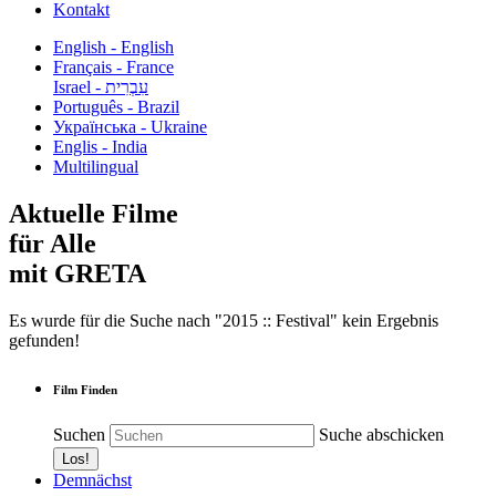
Kontakt
English - English
Français - France
עִבְרִית - Israel
Português - Brazil
Українська - Ukraine
Englis - India
Multilingual
Aktuelle Filme
für Alle
mit GRETA
Es wurde für die Suche nach "2015 :: Festival" kein Ergebnis
gefunden!
Film Finden
Suchen
Suche abschicken
Demnächst