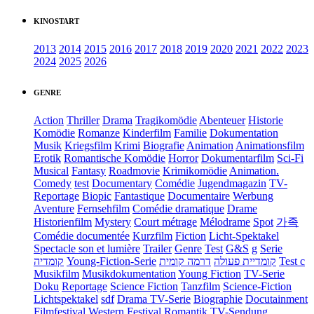
KINOSTART
2013
2014
2015
2016
2017
2018
2019
2020
2021
2022
2023
2024
2025
2026
GENRE
Action
Thriller
Drama
Tragikomödie
Abenteuer
Historie
Komödie
Romanze
Kinderfilm
Familie
Dokumentation
Musik
Kriegsfilm
Krimi
Biografie
Animation
Animationsfilm
Erotik
Romantische Komödie
Horror
Dokumentarfilm
Sci-Fi
Musical
Fantasy
Roadmovie
Krimikomödie
Animation.
Comedy
test
Documentary
Comédie
Jugendmagazin
TV-
Reportage
Biopic
Fantastique
Documentaire
Werbung
Aventure
Fernsehfilm
Comédie dramatique
Drame
Historienfilm
Mystery
Court métrage
Mélodrame
Spot
가족
Comédie documentée
Kurzfilm
Fiction
Licht-Spektakel
Spectacle son et lumière
Trailer
Genre
Test
G&S
g
Serie
קומדיה
Young-Fiction-Serie
דרמה קומית
קומדיית פעולה
Test c
Musikfilm
Musikdokumentation
Young Fiction
TV-Serie
Doku
Reportage
Science Fiction
Tanzfilm
Science-Fiction
Lichtspektakel
sdf
Drama TV-Serie
Biographie
Docutainment
Filmfestival
Western
Festival
Romantik
TV-Sendung