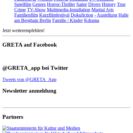
Spielfilm
Genres
Horror-Thriller
Satire
Divers
History
True
Crime
TV-Show
Multimedia-Installation
Martial Arts
Familienfilm
Kurzfilmfestival
Dokufiction
-
Austellung
Halle
am Berghain Berlin
Familie / Kinder
Kdrama
Jetzt weiterempfehlen!
GRETA auf Facebook
@GRETA_app bei Twitter
Tweets von @GRETA_App
Newsletter anmeldung
Partners