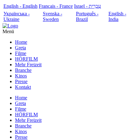
English - English
Français - France
עִבְרִית - Israel
Українська -
Svenska -
Português -
English -
Ukraine
Sweden
Brazil
India
Menü
Home
Greta
Filme
HÖRFILM
Mehr Freizeit
Branche
Kinos
Presse
Kontakt
Home
Greta
Filme
HÖRFILM
Mehr Freizeit
Branche
Kinos
Presse