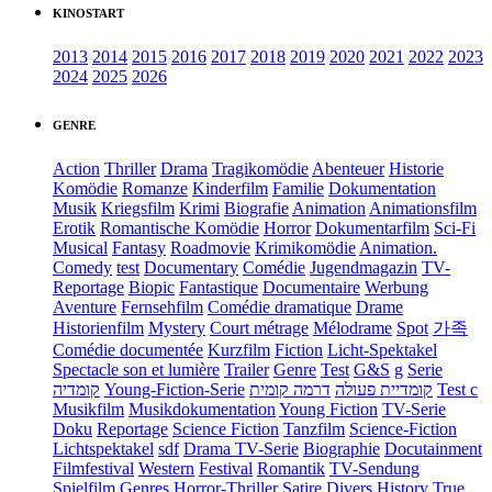
KINOSTART
2013
2014
2015
2016
2017
2018
2019
2020
2021
2022
2023
2024
2025
2026
GENRE
Action
Thriller
Drama
Tragikomödie
Abenteuer
Historie
Komödie
Romanze
Kinderfilm
Familie
Dokumentation
Musik
Kriegsfilm
Krimi
Biografie
Animation
Animationsfilm
Erotik
Romantische Komödie
Horror
Dokumentarfilm
Sci-Fi
Musical
Fantasy
Roadmovie
Krimikomödie
Animation.
Comedy
test
Documentary
Comédie
Jugendmagazin
TV-
Reportage
Biopic
Fantastique
Documentaire
Werbung
Aventure
Fernsehfilm
Comédie dramatique
Drame
Historienfilm
Mystery
Court métrage
Mélodrame
Spot
가족
Comédie documentée
Kurzfilm
Fiction
Licht-Spektakel
Spectacle son et lumière
Trailer
Genre
Test
G&S
g
Serie
קומדיה
Young-Fiction-Serie
דרמה קומית
קומדיית פעולה
Test c
Musikfilm
Musikdokumentation
Young Fiction
TV-Serie
Doku
Reportage
Science Fiction
Tanzfilm
Science-Fiction
Lichtspektakel
sdf
Drama TV-Serie
Biographie
Docutainment
Filmfestival
Western
Festival
Romantik
TV-Sendung
Spielfilm
Genres
Horror-Thriller
Satire
Divers
History
True