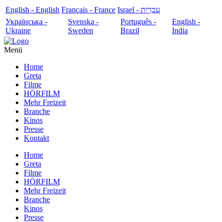
English - English
Français - France
עִבְרִית - Israel
Українська -
Svenska -
Português -
English -
Ukraine
Sweden
Brazil
India
Menü
Home
Greta
Filme
HÖRFILM
Mehr Freizeit
Branche
Kinos
Presse
Kontakt
Home
Greta
Filme
HÖRFILM
Mehr Freizeit
Branche
Kinos
Presse