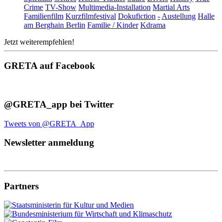
Crime
TV-Show
Multimedia-Installation
Martial Arts
Familienfilm
Kurzfilmfestival
Dokufiction
-
Austellung
Halle
am Berghain Berlin
Familie / Kinder
Kdrama
Jetzt weiterempfehlen!
GRETA auf Facebook
@GRETA_app bei Twitter
Tweets von @GRETA_App
Newsletter anmeldung
Partners