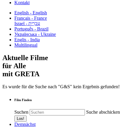
Kontakt
English - English
Français - France
עִבְרִית - Israel
Português - Brazil
Українська - Ukraine
Englis - India
Multilingual
Aktuelle Filme
für Alle
mit GRETA
Es wurde für die Suche nach "G&S" kein Ergebnis gefunden!
Film Finden
Suchen
Suche abschicken
Demnächst