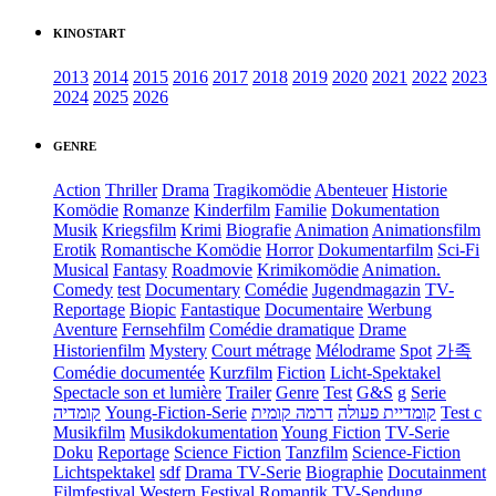
KINOSTART
2013
2014
2015
2016
2017
2018
2019
2020
2021
2022
2023
2024
2025
2026
GENRE
Action
Thriller
Drama
Tragikomödie
Abenteuer
Historie
Komödie
Romanze
Kinderfilm
Familie
Dokumentation
Musik
Kriegsfilm
Krimi
Biografie
Animation
Animationsfilm
Erotik
Romantische Komödie
Horror
Dokumentarfilm
Sci-Fi
Musical
Fantasy
Roadmovie
Krimikomödie
Animation.
Comedy
test
Documentary
Comédie
Jugendmagazin
TV-
Reportage
Biopic
Fantastique
Documentaire
Werbung
Aventure
Fernsehfilm
Comédie dramatique
Drame
Historienfilm
Mystery
Court métrage
Mélodrame
Spot
가족
Comédie documentée
Kurzfilm
Fiction
Licht-Spektakel
Spectacle son et lumière
Trailer
Genre
Test
G&S
g
Serie
קומדיה
Young-Fiction-Serie
דרמה קומית
קומדיית פעולה
Test c
Musikfilm
Musikdokumentation
Young Fiction
TV-Serie
Doku
Reportage
Science Fiction
Tanzfilm
Science-Fiction
Lichtspektakel
sdf
Drama TV-Serie
Biographie
Docutainment
Filmfestival
Western
Festival
Romantik
TV-Sendung