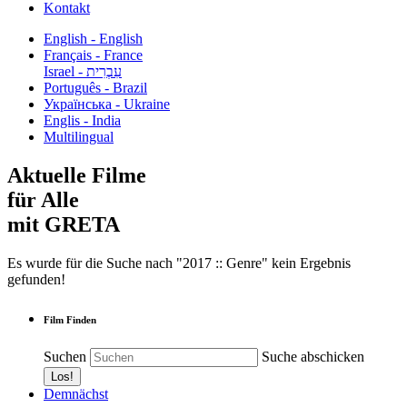
Kontakt
English - English
Français - France
עִבְרִית - Israel
Português - Brazil
Українська - Ukraine
Englis - India
Multilingual
Aktuelle Filme
für Alle
mit GRETA
Es wurde für die Suche nach "2017 :: Genre" kein Ergebnis
gefunden!
Film Finden
Suchen
Suche abschicken
Demnächst