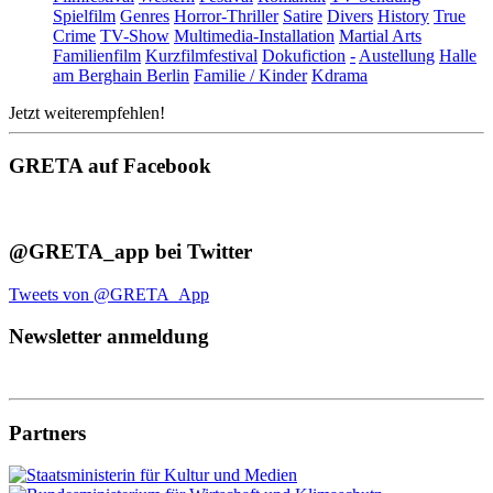
Spielfilm
Genres
Horror-Thriller
Satire
Divers
History
True
Crime
TV-Show
Multimedia-Installation
Martial Arts
Familienfilm
Kurzfilmfestival
Dokufiction
-
Austellung
Halle
am Berghain Berlin
Familie / Kinder
Kdrama
Jetzt weiterempfehlen!
GRETA auf Facebook
@GRETA_app bei Twitter
Tweets von @GRETA_App
Newsletter anmeldung
Partners