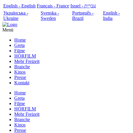
English - English
Français - France
עִבְרִית - Israel
Українська -
Svenska -
Português -
English -
Ukraine
Sweden
Brazil
India
Menü
Home
Greta
Filme
HÖRFILM
Mehr Freizeit
Branche
Kinos
Presse
Kontakt
Home
Greta
Filme
HÖRFILM
Mehr Freizeit
Branche
Kinos
Presse