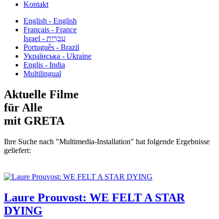
Kontakt
English - English
Français - France
עִבְרִית - Israel
Português - Brazil
Українська - Ukraine
Englis - India
Multilingual
Aktuelle Filme
für Alle
mit GRETA
Ihre Suche nach "Multimedia-Installation" hat folgende Ergebnisse
geliefert:
Laure Prouvost: WE FELT A STAR
DYING