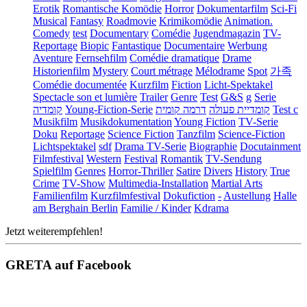
Erotik
Romantische Komödie
Horror
Dokumentarfilm
Sci-Fi
Musical
Fantasy
Roadmovie
Krimikomödie
Animation.
Comedy
test
Documentary
Comédie
Jugendmagazin
TV-
Reportage
Biopic
Fantastique
Documentaire
Werbung
Aventure
Fernsehfilm
Comédie dramatique
Drame
Historienfilm
Mystery
Court métrage
Mélodrame
Spot
가족
Comédie documentée
Kurzfilm
Fiction
Licht-Spektakel
Spectacle son et lumière
Trailer
Genre
Test
G&S
g
Serie
קומדיה
Young-Fiction-Serie
דרמה קומית
קומדיית פעולה
Test c
Musikfilm
Musikdokumentation
Young Fiction
TV-Serie
Doku
Reportage
Science Fiction
Tanzfilm
Science-Fiction
Lichtspektakel
sdf
Drama TV-Serie
Biographie
Docutainment
Filmfestival
Western
Festival
Romantik
TV-Sendung
Spielfilm
Genres
Horror-Thriller
Satire
Divers
History
True
Crime
TV-Show
Multimedia-Installation
Martial Arts
Familienfilm
Kurzfilmfestival
Dokufiction
-
Austellung
Halle
am Berghain Berlin
Familie / Kinder
Kdrama
Jetzt weiterempfehlen!
GRETA auf Facebook