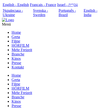
English - English
Français - France
עִבְרִית - Israel
Українська -
Svenska -
Português -
English -
Ukraine
Sweden
Brazil
India
Menü
Home
Greta
Filme
HÖRFILM
Mehr Freizeit
Branche
Kinos
Presse
Kontakt
Home
Greta
Filme
HÖRFILM
Mehr Freizeit
Branche
Kinos
Presse