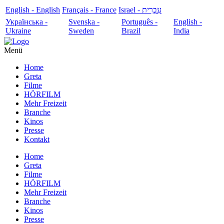
English - English
Français - France
עִבְרִית - Israel
Українська -
Svenska -
Português -
English -
Ukraine
Sweden
Brazil
India
Menü
Home
Greta
Filme
HÖRFILM
Mehr Freizeit
Branche
Kinos
Presse
Kontakt
Home
Greta
Filme
HÖRFILM
Mehr Freizeit
Branche
Kinos
Presse