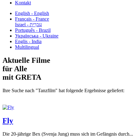
Kontakt
English - English
Français - France
עִבְרִית - Israel
Português - Brazil
Українська - Ukraine
Englis - India
Multilingual
Aktuelle Filme
für Alle
mit GRETA
Ihre Suche nach "Tanzfilm" hat folgende Ergebnisse geliefert:
Fly
Die 20-jährige Bex (Svenja Jung) muss sich im Gefängnis durch...