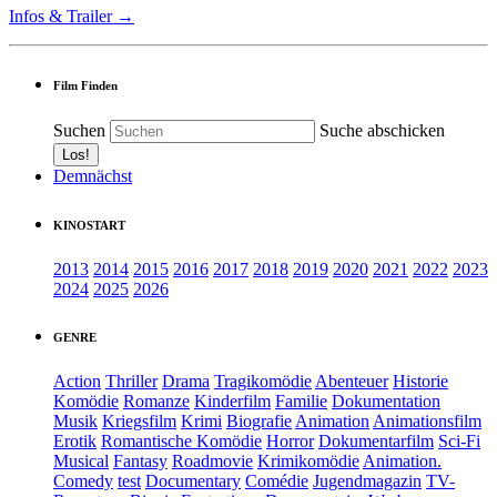
Infos & Trailer →
Film Finden
Suchen
Suche abschicken
Demnächst
KINOSTART
2013
2014
2015
2016
2017
2018
2019
2020
2021
2022
2023
2024
2025
2026
GENRE
Action
Thriller
Drama
Tragikomödie
Abenteuer
Historie
Komödie
Romanze
Kinderfilm
Familie
Dokumentation
Musik
Kriegsfilm
Krimi
Biografie
Animation
Animationsfilm
Erotik
Romantische Komödie
Horror
Dokumentarfilm
Sci-Fi
Musical
Fantasy
Roadmovie
Krimikomödie
Animation.
Comedy
test
Documentary
Comédie
Jugendmagazin
TV-