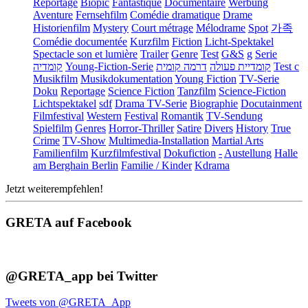
Reportage
Biopic
Fantastique
Documentaire
Werbung
Aventure
Fernsehfilm
Comédie dramatique
Drame
Historienfilm
Mystery
Court métrage
Mélodrame
Spot
가족
Comédie documentée
Kurzfilm
Fiction
Licht-Spektakel
Spectacle son et lumière
Trailer
Genre
Test
G&S
g
Serie
קומדיה
Young-Fiction-Serie
דרמה קומית
קומדיית פעולה
Test c
Musikfilm
Musikdokumentation
Young Fiction
TV-Serie
Doku
Reportage
Science Fiction
Tanzfilm
Science-Fiction
Lichtspektakel
sdf
Drama TV-Serie
Biographie
Docutainment
Filmfestival
Western
Festival
Romantik
TV-Sendung
Spielfilm
Genres
Horror-Thriller
Satire
Divers
History
True
Crime
TV-Show
Multimedia-Installation
Martial Arts
Familienfilm
Kurzfilmfestival
Dokufiction
-
Austellung
Halle
am Berghain Berlin
Familie / Kinder
Kdrama
Jetzt weiterempfehlen!
GRETA auf Facebook
@GRETA_app bei Twitter
Tweets von @GRETA_App