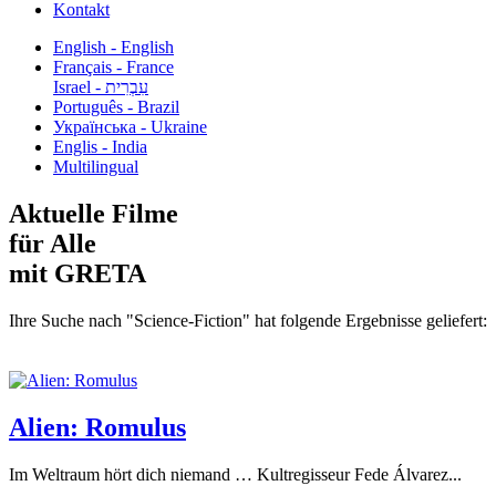
Kontakt
English - English
Français - France
עִבְרִית - Israel
Português - Brazil
Українська - Ukraine
Englis - India
Multilingual
Aktuelle Filme
für Alle
mit GRETA
Ihre Suche nach "Science-Fiction" hat folgende Ergebnisse geliefert:
Alien: Romulus
Im Weltraum hört dich niemand … Kultregisseur Fede Álvarez...