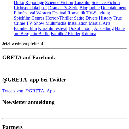
Doku
Reportage
Science Fiction
Tanzfilm
Science-Fiction
Lichtspektakel
sdf
Drama TV-Serie
Biographie
Docutainment
Filmfestival
Western
Festival
Romantik
TV-Sendung
Spielfilm
Genres
Horror-Thriller
Satire
Divers
History
True
Crime
TV-Show
Multimedia-Installation
Martial Arts
Familienfilm
Kurzfilmfestival
Dokufiction
-
Austellung
Halle
am Berghain Berlin
Familie / Kinder
Kdrama
Jetzt weiterempfehlen!
GRETA auf Facebook
@GRETA_app bei Twitter
Tweets von @GRETA_App
Newsletter anmeldung
Partners