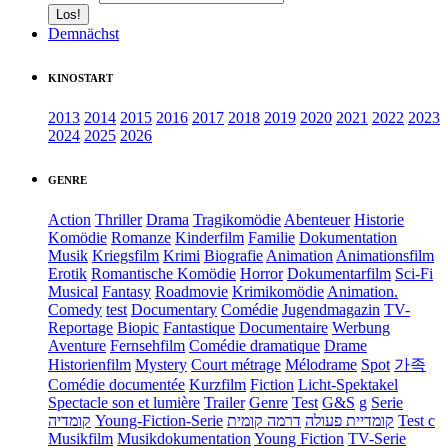
Demnächst
KINOSTART
2013
2014
2015
2016
2017
2018
2019
2020
2021
2022
2023
2024
2025
2026
GENRE
Action
Thriller
Drama
Tragikomödie
Abenteuer
Historie
Komödie
Romanze
Kinderfilm
Familie
Dokumentation
Musik
Kriegsfilm
Krimi
Biografie
Animation
Animationsfilm
Erotik
Romantische Komödie
Horror
Dokumentarfilm
Sci-Fi
Musical
Fantasy
Roadmovie
Krimikomödie
Animation.
Comedy
test
Documentary
Comédie
Jugendmagazin
TV-
Reportage
Biopic
Fantastique
Documentaire
Werbung
Aventure
Fernsehfilm
Comédie dramatique
Drame
Historienfilm
Mystery
Court métrage
Mélodrame
Spot
가족
Comédie documentée
Kurzfilm
Fiction
Licht-Spektakel
Spectacle son et lumière
Trailer
Genre
Test
G&S
g
Serie
קומדיה
Young-Fiction-Serie
דרמה קומית
קומדיית פעולה
Test c
Musikfilm
Musikdokumentation
Young Fiction
TV-Serie