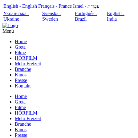
English - English
Français - France
עִבְרִית - Israel
Українська -
Svenska -
Português -
English -
Ukraine
Sweden
Brazil
India
Menü
Home
Greta
Filme
HÖRFILM
Mehr Freizeit
Branche
Kinos
Presse
Kontakt
Home
Greta
Filme
HÖRFILM
Mehr Freizeit
Branche
Kinos
Presse