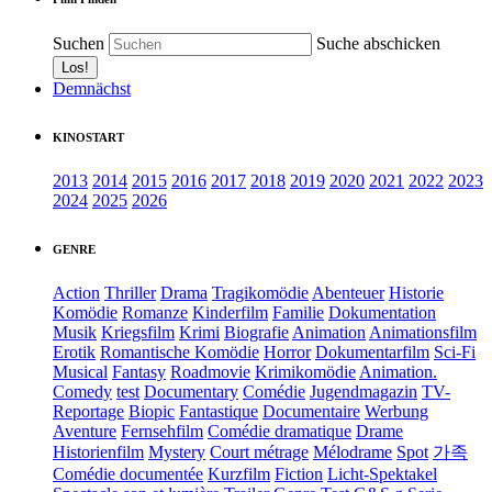
Suchen
Suche abschicken
Demnächst
KINOSTART
2013
2014
2015
2016
2017
2018
2019
2020
2021
2022
2023
2024
2025
2026
GENRE
Action
Thriller
Drama
Tragikomödie
Abenteuer
Historie
Komödie
Romanze
Kinderfilm
Familie
Dokumentation
Musik
Kriegsfilm
Krimi
Biografie
Animation
Animationsfilm
Erotik
Romantische Komödie
Horror
Dokumentarfilm
Sci-Fi
Musical
Fantasy
Roadmovie
Krimikomödie
Animation.
Comedy
test
Documentary
Comédie
Jugendmagazin
TV-
Reportage
Biopic
Fantastique
Documentaire
Werbung
Aventure
Fernsehfilm
Comédie dramatique
Drame
Historienfilm
Mystery
Court métrage
Mélodrame
Spot
가족
Comédie documentée
Kurzfilm
Fiction
Licht-Spektakel