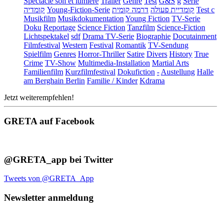
Spectacle son et lumière
Trailer
Genre
Test
G&S
g
Serie
קומדיה
Young-Fiction-Serie
דרמה קומית
קומדיית פעולה
Test c
Musikfilm
Musikdokumentation
Young Fiction
TV-Serie
Doku
Reportage
Science Fiction
Tanzfilm
Science-Fiction
Lichtspektakel
sdf
Drama TV-Serie
Biographie
Docutainment
Filmfestival
Western
Festival
Romantik
TV-Sendung
Spielfilm
Genres
Horror-Thriller
Satire
Divers
History
True
Crime
TV-Show
Multimedia-Installation
Martial Arts
Familienfilm
Kurzfilmfestival
Dokufiction
-
Austellung
Halle
am Berghain Berlin
Familie / Kinder
Kdrama
Jetzt weiterempfehlen!
GRETA auf Facebook
@GRETA_app bei Twitter
Tweets von @GRETA_App
Newsletter anmeldung