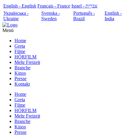
English - English
Français - France
עִבְרִית - Israel
Українська -
Svenska -
Português -
English -
Ukraine
Sweden
Brazil
India
Menü
Home
Greta
Filme
HÖRFILM
Mehr Freizeit
Branche
Kinos
Presse
Kontakt
Home
Greta
Filme
HÖRFILM
Mehr Freizeit
Branche
Kinos
Presse