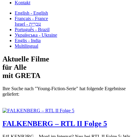
Kontakt
English - English
Français - France
עִבְרִית - Israel
Português - Brazil
Українська - Ukraine
Englis - India
Multilingual
Aktuelle Filme
für Alle
mit GRETA
Ihre Suche nach "Young-Fiction-Serie" hat folgende Ergebnisse
geliefert:
FALKENBERG – RTL II Folge 5
F4LKENB3RG – Mord im Internat? Neu bei RTL II Folge 5: Wir...