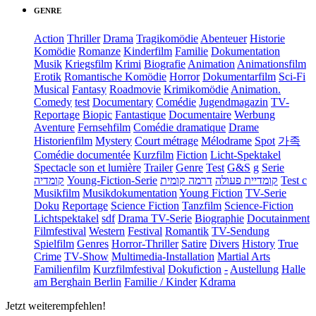
GENRE
Action
Thriller
Drama
Tragikomödie
Abenteuer
Historie
Komödie
Romanze
Kinderfilm
Familie
Dokumentation
Musik
Kriegsfilm
Krimi
Biografie
Animation
Animationsfilm
Erotik
Romantische Komödie
Horror
Dokumentarfilm
Sci-Fi
Musical
Fantasy
Roadmovie
Krimikomödie
Animation.
Comedy
test
Documentary
Comédie
Jugendmagazin
TV-
Reportage
Biopic
Fantastique
Documentaire
Werbung
Aventure
Fernsehfilm
Comédie dramatique
Drame
Historienfilm
Mystery
Court métrage
Mélodrame
Spot
가족
Comédie documentée
Kurzfilm
Fiction
Licht-Spektakel
Spectacle son et lumière
Trailer
Genre
Test
G&S
g
Serie
קומדיה
Young-Fiction-Serie
דרמה קומית
קומדיית פעולה
Test c
Musikfilm
Musikdokumentation
Young Fiction
TV-Serie
Doku
Reportage
Science Fiction
Tanzfilm
Science-Fiction
Lichtspektakel
sdf
Drama TV-Serie
Biographie
Docutainment
Filmfestival
Western
Festival
Romantik
TV-Sendung
Spielfilm
Genres
Horror-Thriller
Satire
Divers
History
True
Crime
TV-Show
Multimedia-Installation
Martial Arts
Familienfilm
Kurzfilmfestival
Dokufiction
-
Austellung
Halle
am Berghain Berlin
Familie / Kinder
Kdrama
Jetzt weiterempfehlen!