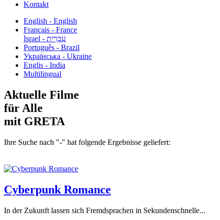
Kontakt
English - English
Français - France
עִבְרִית - Israel
Português - Brazil
Українська - Ukraine
Englis - India
Multilingual
Aktuelle Filme
für Alle
mit GRETA
Ihre Suche nach "-" hat folgende Ergebnisse geliefert:
Cyberpunk Romance
In der Zukunft lassen sich Fremdsprachen in Sekundenschnelle...