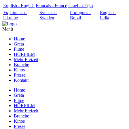
English - English
Français - France
עִבְרִית - Israel
Українська -
Svenska -
Português -
English -
Ukraine
Sweden
Brazil
India
Menü
Home
Greta
Filme
HÖRFILM
Mehr Freizeit
Branche
Kinos
Presse
Kontakt
Home
Greta
Filme
HÖRFILM
Mehr Freizeit
Branche
Kinos
Presse