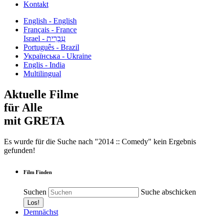
Kontakt
English - English
Français - France
עִבְרִית - Israel
Português - Brazil
Українська - Ukraine
Englis - India
Multilingual
Aktuelle Filme
für Alle
mit GRETA
Es wurde für die Suche nach "2014 :: Comedy" kein Ergebnis
gefunden!
Film Finden
Suchen
Suche abschicken
Demnächst