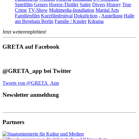
Spielfilm
Genres
Horror-Thriller
Satire
Divers
History
True
Crime
TV-Show
Multimedia-Installation
Martial Arts
Familienfilm
Kurzfilmfestival
Dokufiction
-
Austellung
Halle
am Berghain Berlin
Familie / Kinder
Kdrama
Jetzt weiterempfehlen!
GRETA auf Facebook
@GRETA_app bei Twitter
Tweets von @GRETA_App
Newsletter anmeldung
Partners