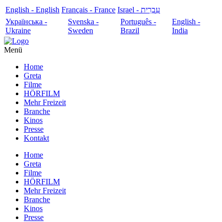
English - English
Français - France
עִבְרִית - Israel
Українська -
Svenska -
Português -
English -
Ukraine
Sweden
Brazil
India
Menü
Home
Greta
Filme
HÖRFILM
Mehr Freizeit
Branche
Kinos
Presse
Kontakt
Home
Greta
Filme
HÖRFILM
Mehr Freizeit
Branche
Kinos
Presse