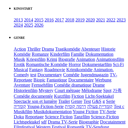
KINOSTART
2013
2014
2015
2016
2017
2018
2019
2020
2021
2022
2023
2024
2025
2026
GENRE
Action
Thriller
Drama
Tragikomödie
Abenteuer
Historie
Komödie
Romanze
Kinderfilm
Familie
Dokumentation
Musik
Kriegsfilm
Krimi
Biografie
Animation
Animationsfilm
Erotik
Romantische Komödie
Horror
Dokumentarfilm
Sci-Fi
Musical
Fantasy
Roadmovie
Krimikomödie
Animation.
Comedy
test
Documentary
Comédie
Jugendmagazin
TV-
Reportage
Biopic
Fantastique
Documentaire
Werbung
Aventure
Fernsehfilm
Comédie dramatique
Drame
Historienfilm
Mystery
Court métrage
Mélodrame
Spot
가족
Comédie documentée
Kurzfilm
Fiction
Licht-Spektakel
Spectacle son et lumière
Trailer
Genre
Test
G&S
g
Serie
קומדיה
Young-Fiction-Serie
דרמה קומית
קומדיית פעולה
Test c
Musikfilm
Musikdokumentation
Young Fiction
TV-Serie
Doku
Reportage
Science Fiction
Tanzfilm
Science-Fiction
Lichtspektakel
sdf
Drama TV-Serie
Biographie
Docutainment
Filmfestival
Western
Festival
Romantik
TV-Sendung