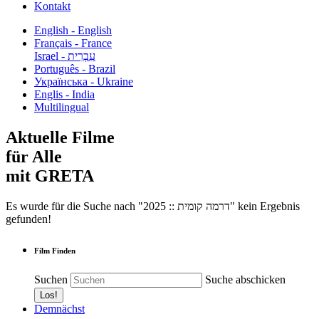
Kontakt
English - English
Français - France
עִבְרִית - Israel
Português - Brazil
Українська - Ukraine
Englis - India
Multilingual
Aktuelle Filme
für Alle
mit GRETA
Es wurde für die Suche nach "2025 :: דרמה קומית" kein Ergebnis
gefunden!
Film Finden
Suchen
Suche abschicken
Demnächst