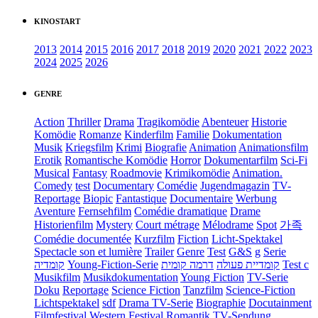
KINOSTART
2013
2014
2015
2016
2017
2018
2019
2020
2021
2022
2023
2024
2025
2026
GENRE
Action
Thriller
Drama
Tragikomödie
Abenteuer
Historie
Komödie
Romanze
Kinderfilm
Familie
Dokumentation
Musik
Kriegsfilm
Krimi
Biografie
Animation
Animationsfilm
Erotik
Romantische Komödie
Horror
Dokumentarfilm
Sci-Fi
Musical
Fantasy
Roadmovie
Krimikomödie
Animation.
Comedy
test
Documentary
Comédie
Jugendmagazin
TV-
Reportage
Biopic
Fantastique
Documentaire
Werbung
Aventure
Fernsehfilm
Comédie dramatique
Drame
Historienfilm
Mystery
Court métrage
Mélodrame
Spot
가족
Comédie documentée
Kurzfilm
Fiction
Licht-Spektakel
Spectacle son et lumière
Trailer
Genre
Test
G&S
g
Serie
קומדיה
Young-Fiction-Serie
דרמה קומית
קומדיית פעולה
Test c
Musikfilm
Musikdokumentation
Young Fiction
TV-Serie
Doku
Reportage
Science Fiction
Tanzfilm
Science-Fiction
Lichtspektakel
sdf
Drama TV-Serie
Biographie
Docutainment
Filmfestival
Western
Festival
Romantik
TV-Sendung