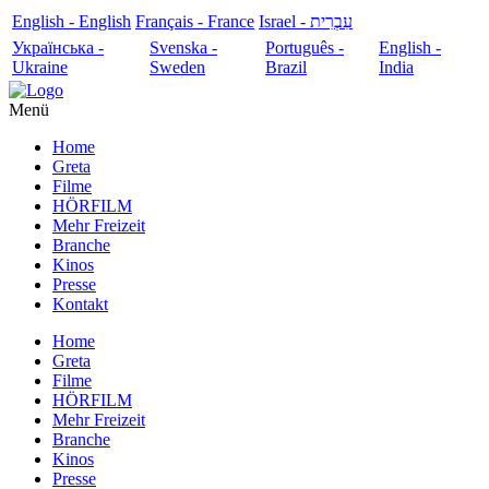
English - English
Français - France
עִבְרִית - Israel
Українська -
Svenska -
Português -
English -
Ukraine
Sweden
Brazil
India
Menü
Home
Greta
Filme
HÖRFILM
Mehr Freizeit
Branche
Kinos
Presse
Kontakt
Home
Greta
Filme
HÖRFILM
Mehr Freizeit
Branche
Kinos
Presse