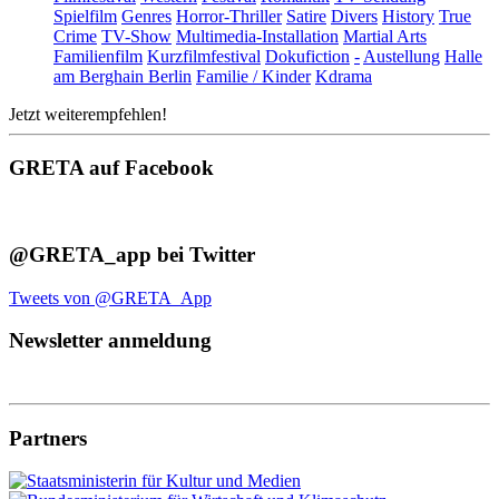
Spielfilm
Genres
Horror-Thriller
Satire
Divers
History
True
Crime
TV-Show
Multimedia-Installation
Martial Arts
Familienfilm
Kurzfilmfestival
Dokufiction
-
Austellung
Halle
am Berghain Berlin
Familie / Kinder
Kdrama
Jetzt weiterempfehlen!
GRETA auf Facebook
@GRETA_app bei Twitter
Tweets von @GRETA_App
Newsletter anmeldung
Partners