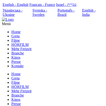
English - English
Français - France
עִבְרִית - Israel
Українська -
Svenska -
Português -
English -
Ukraine
Sweden
Brazil
India
Menü
Home
Greta
Filme
HÖRFILM
Mehr Freizeit
Branche
Kinos
Presse
Kontakt
Home
Greta
Filme
HÖRFILM
Mehr Freizeit
Branche
Kinos
Presse