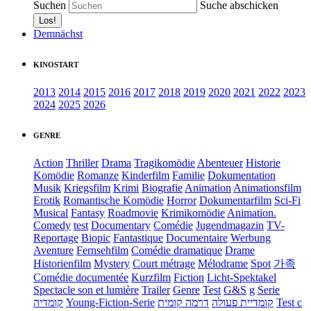
Suchen
Suche abschicken
Demnächst
KINOSTART
2013
2014
2015
2016
2017
2018
2019
2020
2021
2022
2023
2024
2025
2026
GENRE
Action
Thriller
Drama
Tragikomödie
Abenteuer
Historie
Komödie
Romanze
Kinderfilm
Familie
Dokumentation
Musik
Kriegsfilm
Krimi
Biografie
Animation
Animationsfilm
Erotik
Romantische Komödie
Horror
Dokumentarfilm
Sci-Fi
Musical
Fantasy
Roadmovie
Krimikomödie
Animation.
Comedy
test
Documentary
Comédie
Jugendmagazin
TV-
Reportage
Biopic
Fantastique
Documentaire
Werbung
Aventure
Fernsehfilm
Comédie dramatique
Drame
Historienfilm
Mystery
Court métrage
Mélodrame
Spot
가족
Comédie documentée
Kurzfilm
Fiction
Licht-Spektakel
Spectacle son et lumière
Trailer
Genre
Test
G&S
g
Serie
קומדיה
Young-Fiction-Serie
דרמה קומית
קומדיית פעולה
Test c