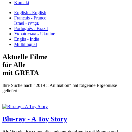
Kontakt
English - English
Français - France
עִבְרִית - Israel
Português - Brazil
Українська - Ukraine
Englis - India
Multilingual
Aktuelle Filme
für Alle
mit GRETA
Ihre Suche nach "2019 :: Animation" hat folgende Ergebnisse
geliefert:
Blu-ray - A Toy Story
Als Woody, Buzz und die anderen Spielzeuge mit Bonnie und