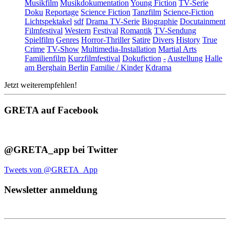
Musikfilm
Musikdokumentation
Young Fiction
TV-Serie
Doku
Reportage
Science Fiction
Tanzfilm
Science-Fiction
Lichtspektakel
sdf
Drama TV-Serie
Biographie
Docutainment
Filmfestival
Western
Festival
Romantik
TV-Sendung
Spielfilm
Genres
Horror-Thriller
Satire
Divers
History
True
Crime
TV-Show
Multimedia-Installation
Martial Arts
Familienfilm
Kurzfilmfestival
Dokufiction
-
Austellung
Halle
am Berghain Berlin
Familie / Kinder
Kdrama
Jetzt weiterempfehlen!
GRETA auf Facebook
@GRETA_app bei Twitter
Tweets von @GRETA_App
Newsletter anmeldung